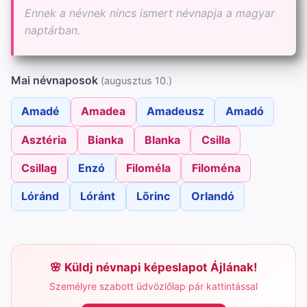
Ennek a névnek nincs ismert névnapja a magyar
naptárban.
Mai névnaposok
(augusztus 10.)
Amadé
Amadea
Amadeusz
Amadó
Asztéria
Bianka
Blanka
Csilla
Csillag
Enzó
Filoméla
Filoména
Lóránd
Lóránt
Lõrinc
Orlandó
Küldj névnapi képeslapot Ájlának!
Személyre szabott üdvözlőlap pár kattintással