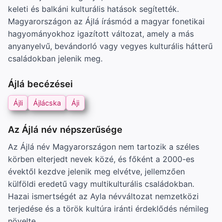
keleti és balkáni kulturális hatások segítették.
Magyarországon az Ájlá írásmód a magyar fonetikai
hagyományokhoz igazított változat, amely a más
anyanyelvű, bevándorló vagy vegyes kulturális hátterű
családokban jelenik meg.
Ájlá becézései
Ájli
Ájlácska
Áji
Az Ájlá név népszerűsége
Az Ájlá név Magyarországon nem tartozik a széles
körben elterjedt nevek közé, és főként a 2000-es
évektől kezdve jelenik meg elvétve, jellemzően
külföldi eredetű vagy multikulturális családokban.
Hazai ismertségét az Ayla névváltozat nemzetközi
terjedése és a török kultúra iránti érdeklődés némileg
növelte.