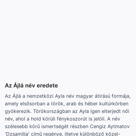
Az Ájlá név eredete
Az Ájlá a nemzetközi Ayla név magyar átírású formája,
amely elsősorban a török, arab és héber kultúrkörben
gyökerezik. Törökországban az Ayla igen elterjedt női
név, ahol a hold körüli fénykoszorút is jelöli. A név
szélesebb körű ismertségét részben Cengiz Aytmatov
'Dzsamilja' című regénye, illetve különböző közel-