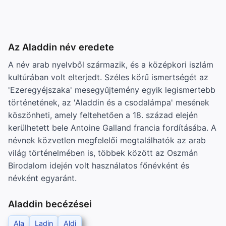
Az Aladdin név eredete
A név arab nyelvből származik, és a középkori iszlám
kultúrában volt elterjedt. Széles körű ismertségét az
'Ezeregyéjszaka' mesegyűjtemény egyik legismertebb
történetének, az 'Aladdin és a csodalámpa' mesének
köszönheti, amely feltehetően a 18. század elején
kerülhetett bele Antoine Galland francia fordításába. A
névnek közvetlen megfelelői megtalálhatók az arab
világ történelmében is, többek között az Oszmán
Birodalom idején volt használatos főnévként és
névként egyaránt.
Aladdin becézései
Ala
Ladin
Aldi