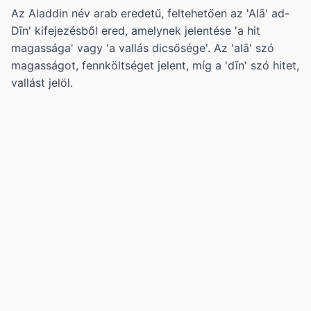
Az Aladdin név arab eredetű, feltehetően az 'Alā' ad-
Dīn' kifejezésből ered, amelynek jelentése 'a hit
magassága' vagy 'a vallás dicsősége'. Az 'alā' szó
magasságot, fennköltséget jelent, míg a 'dīn' szó hitet,
vallást jelöl.