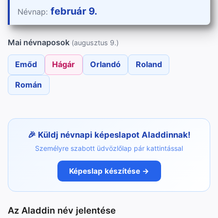
február 9.
Névnap:
Mai névnaposok
(augusztus 9.)
Emőd
Hágár
Orlandó
Roland
Román
Küldj névnapi képeslapot Aladdinnak!
Személyre szabott üdvözlőlap pár kattintással
Képeslap készítése →
Az Aladdin név jelentése