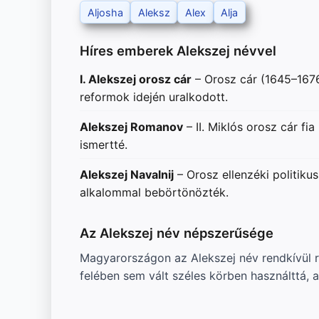
Aljosha
Aleksz
Alex
Alja
Híres emberek Alekszej névvel
I. Alekszej orosz cár
– Orosz cár (1645–1676)
reformok idején uralkodott.
Alekszej Romanov
– II. Miklós orosz cár fi
ismertté.
Alekszej Navalnij
– Orosz ellenzéki politik
alkalommal bebörtönözték.
Az Alekszej név népszerűsége
Magyarországon az Alekszej név rendkívül r
felében sem vált széles körben használttá,