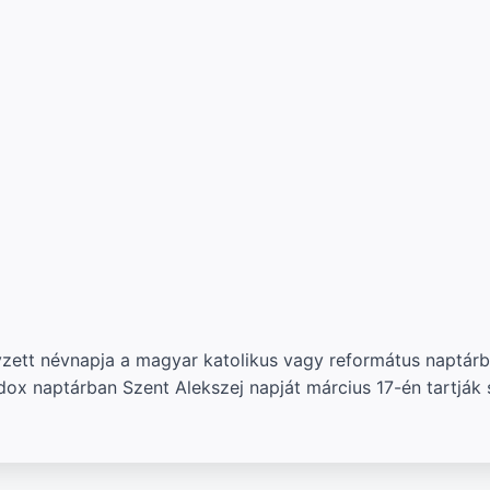
yzett névnapja a magyar katolikus vagy református naptárb
ox naptárban Szent Alekszej napját március 17-én tartják