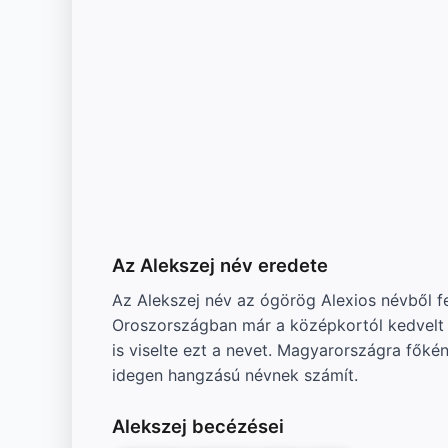
Az Alekszej név eredete
Az Alekszej név az ógörög Alexios névből fej
Oroszországban már a középkortól kedvelt k
is viselte ezt a nevet. Magyarországra főkén
idegen hangzású névnek számít.
Alekszej becézései