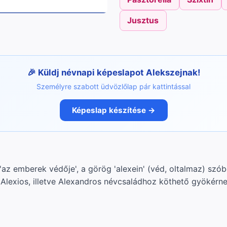
Jusztus
Küldj névnapi képeslapot Alekszejnak!
Személyre szabott üdvözlőlap pár kattintással
Képeslap készítése →
'az emberek védője', a görög 'alexein' (véd, oltalmaz) szób
z Alexios, illetve Alexandros névcsaládhoz köthető gyökérne