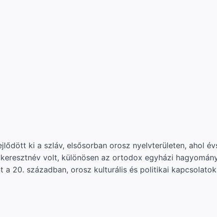
lődött ki a szláv, elsősorban orosz nyelvterületen, ahol év
eresztnév volt, különösen az ortodox egyházi hagyomány r
t a 20. században, orosz kulturális és politikai kapcsolatok