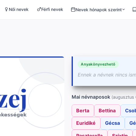
Női nevek
Férfi nevek
Nevek hónapok szerint
Anyakönyvezhető
Ennek a névnek nincs is
Mai névnaposok
(augusztus 
Berta
Bettina
Cso
Euridiké
Gécsa
Gé
Pasztorella
Szixtin