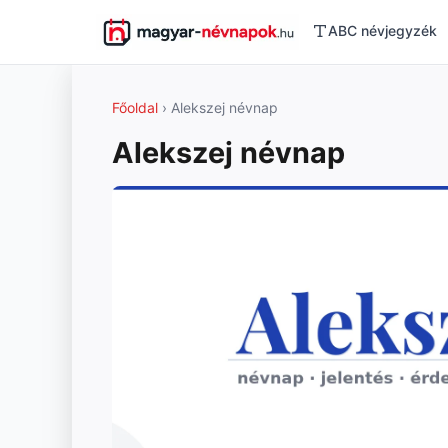
ABC névjegyzék
Főoldal
› Alekszej névnap
Alekszej névnap