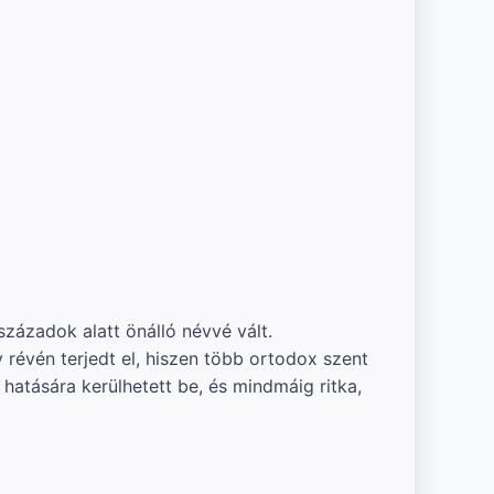
századok alatt önálló névvé vált.
évén terjedt el, hiszen több ortodox szent
 hatására kerülhetett be, és mindmáig ritka,