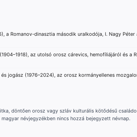
, a Romanov-dinasztia második uralkodója, I. Nagy Péter ap
a (1904–1918), az utolsó orosz cárevics, hemofíliájáról és a
us és jogász (1976–2024), az orosz kormányellenes mozgalo
itka, döntően orosz vagy szláv kulturális kötődésű család
 a magyar névjegyzékben nincs hozzá bejegyzett névnap.