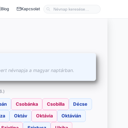
Blog
Kapcsolat
mert névnapja a magyar naptárban.
6.)
bán
Csobánka
Csobilla
Décse
za
Oktáv
Oktávia
Oktávián
Szixtina
Szixtusz
Ulrika