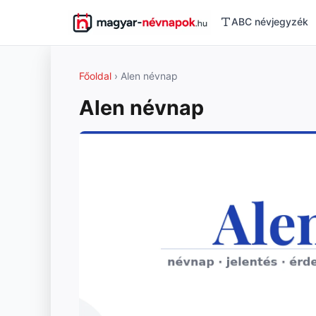
ABC névjegyzék
Főoldal
› Alen névnap
Alen névnap