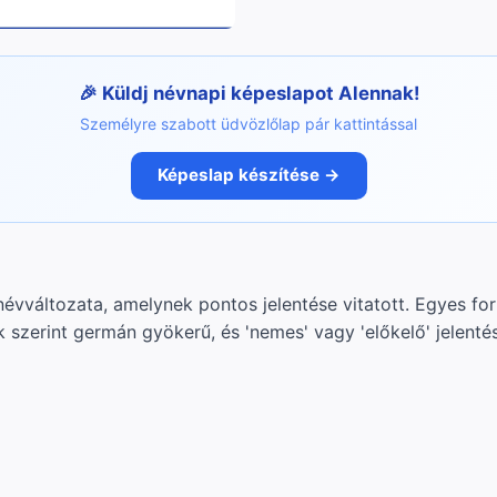
Küldj névnapi képeslapot Alennak!
Személyre szabott üdvözlőlap pár kattintással
Képeslap készítése →
évváltozata, amelynek pontos jelentése vitatott. Egyes forr
szerint germán gyökerű, és 'nemes' vagy 'előkelő' jelentéss