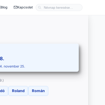
Blog
Kapcsolat
8.
4.
·
november 25.
9.)
ndó
Roland
Román