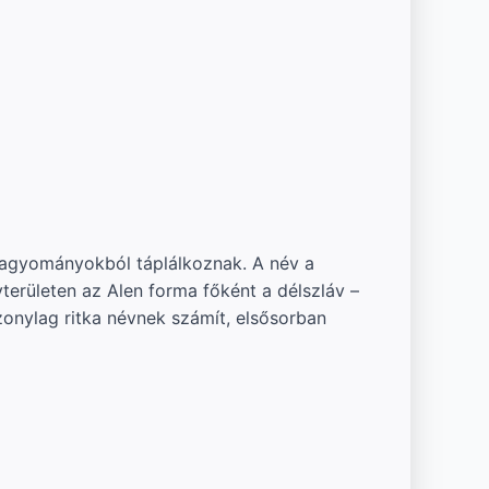
 hagyományokból táplálkoznak. A név a
erületen az Alen forma főként a délszláv –
nylag ritka névnek számít, elsősorban