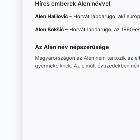
Híres emberek Alen névvel
Alen Halilović
– Horvát labdarúgó, aki európ
Alen Bokšić
– Horvát labdarúgó, az 1990-es
Az Alen név népszerűsége
Magyarországon az Alen nem tartozik az el
gyermekeiknek. Az elmúlt évtizedekben némi