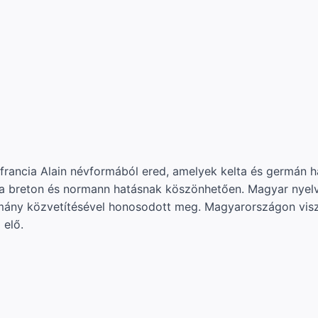
 a francia Alain névformából ered, amelyek kelta és germán
a breton és normann hatásnak köszönhetően. Magyar nyelvt
ány közvetítésével honosodott meg. Magyarországon viszo
 elő.