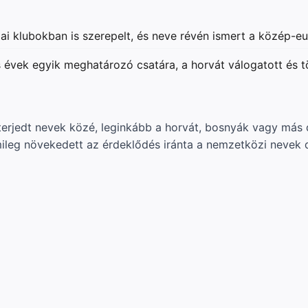
ai klubokban is szerepelt, és neve révén ismert a közép-e
 évek egyik meghatározó csatára, a horvát válogatott és t
terjedt nevek közé, leginkább a horvát, bosnyák vagy más
leg növekedett az érdeklődés iránta a nemzetközi nevek d