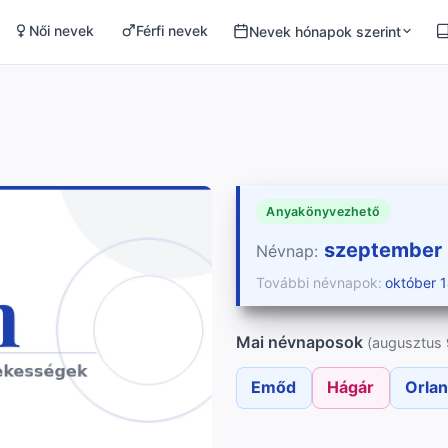
Női nevek
Férfi nevek
Nevek hónapok szerint
Anyakönyvezhető
szeptember 
Névnap:
További névnapok:
október 1
Mai névnaposok
(augusztus 
Emőd
Hágár
Orla