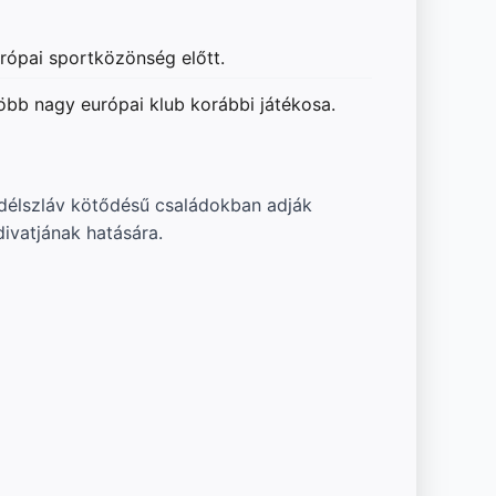
urópai sportközönség előtt.
öbb nagy európai klub korábbi játékosa.
 délszláv kötődésű családokban adják
ivatjának hatására.