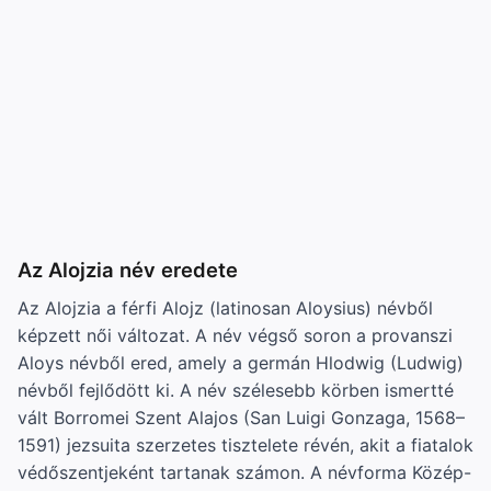
Az Alojzia név eredete
Az Alojzia a férfi Alojz (latinosan Aloysius) névből
képzett női változat. A név végső soron a provanszi
Aloys névből ered, amely a germán Hlodwig (Ludwig)
névből fejlődött ki. A név szélesebb körben ismertté
vált Borromei Szent Alajos (San Luigi Gonzaga, 1568–
1591) jezsuita szerzetes tisztelete révén, akit a fiatalok
védőszentjeként tartanak számon. A névforma Közép-