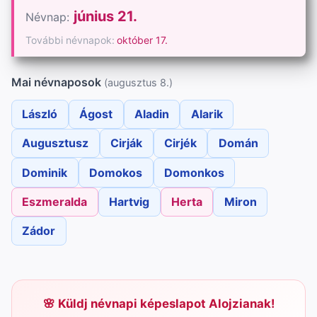
június 21.
Névnap:
További névnapok:
október 17.
Mai névnaposok
(augusztus 8.)
László
Ágost
Aladin
Alarik
Augusztusz
Cirják
Cirjék
Domán
Dominik
Domokos
Domonkos
Eszmeralda
Hartvig
Herta
Miron
Zádor
Küldj névnapi képeslapot Alojzianak!