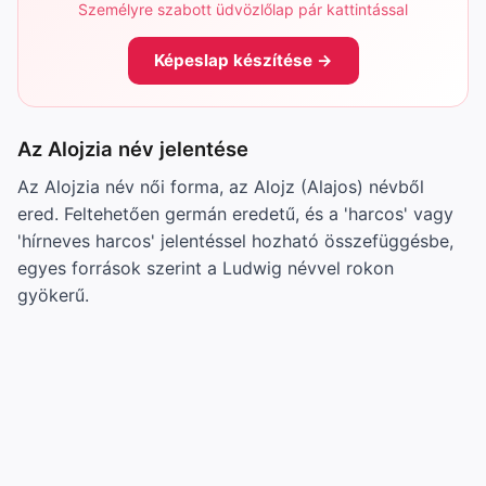
Személyre szabott üdvözlőlap pár kattintással
Képeslap készítése →
Az Alojzia név jelentése
Az Alojzia név női forma, az Alojz (Alajos) névből
ered. Feltehetően germán eredetű, és a 'harcos' vagy
'hírneves harcos' jelentéssel hozható összefüggésbe,
egyes források szerint a Ludwig névvel rokon
gyökerű.