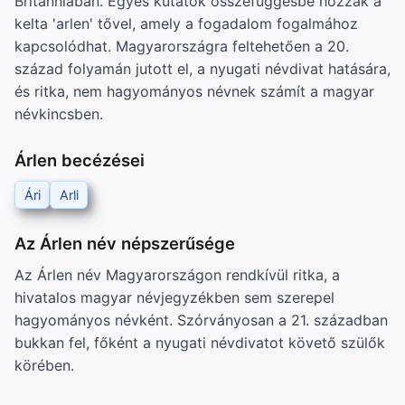
Britanniában. Egyes kutatók összefüggésbe hozzák a
kelta 'arlen' tővel, amely a fogadalom fogalmához
kapcsolódhat. Magyarországra feltehetően a 20.
század folyamán jutott el, a nyugati névdivat hatására,
és ritka, nem hagyományos névnek számít a magyar
névkincsben.
Árlen becézései
Ári
Arli
Az Árlen név népszerűsége
Az Árlen név Magyarországon rendkívül ritka, a
hivatalos magyar névjegyzékben sem szerepel
hagyományos névként. Szórványosan a 21. században
bukkan fel, főként a nyugati névdivatot követő szülők
körében.