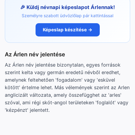
Küldj névnapi képeslapot Árlennak!
Személyre szabott üdvözlőlap pár kattintással
Képeslap készítése →
Az Árlen név jelentése
Az Árlen név jelentése bizonytalan, egyes források
szerint kelta vagy germán eredetű névből eredhet,
amelynek feltehetően 'fogadalom' vagy 'esküvel
kötött' értelme lehet. Más vélemények szerint az Arlen
anglicizált változata, amely összefügghet az 'arles'
szóval, ami régi skót-angol területeken 'foglalót' vagy
'kézpénzt' jelentett.