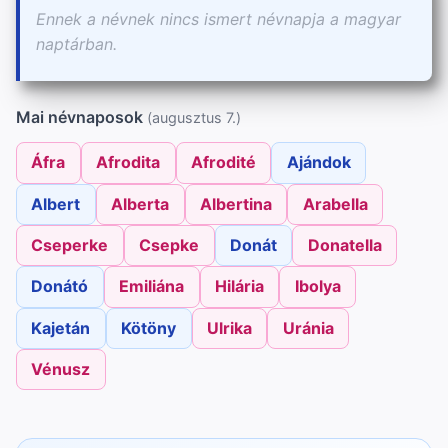
Ennek a névnek nincs ismert névnapja a magyar
naptárban.
Mai névnaposok
(augusztus 7.)
Áfra
Afrodita
Afrodité
Ajándok
Albert
Alberta
Albertina
Arabella
Cseperke
Csepke
Donát
Donatella
Donátó
Emiliána
Hilária
Ibolya
Kajetán
Kötöny
Ulrika
Uránia
Vénusz