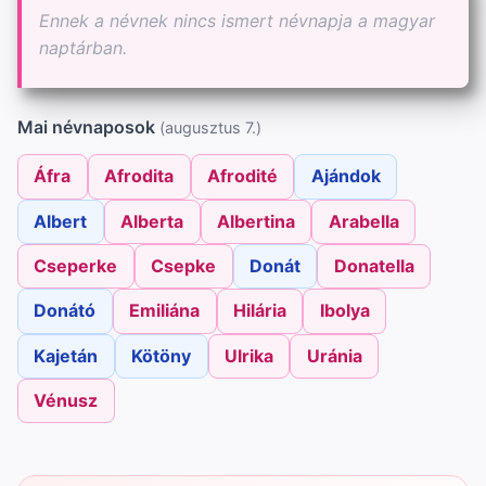
Ennek a névnek nincs ismert névnapja a magyar
naptárban.
Mai névnaposok
(augusztus 7.)
Áfra
Afrodita
Afrodité
Ajándok
Albert
Alberta
Albertina
Arabella
Cseperke
Csepke
Donát
Donatella
Donátó
Emiliána
Hilária
Ibolya
Kajetán
Kötöny
Ulrika
Uránia
Vénusz