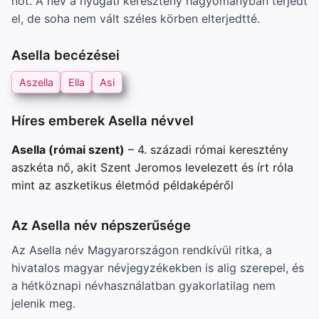
nőt. A név a nyugati keresztény hagyományban terjedt
el, de soha nem vált széles körben elterjedtté.
Asella becézései
Aszella
Ella
Asi
Híres emberek Asella névvel
Asella (római szent)
– 4. századi római keresztény
aszkéta nő, akit Szent Jeromos levelezett és írt róla
mint az aszketikus életmód példaképéről
Az Asella név népszerűsége
Az Asella név Magyarországon rendkívül ritka, a
hivatalos magyar névjegyzékekben is alig szerepel, és
a hétköznapi névhasználatban gyakorlatilag nem
jelenik meg.