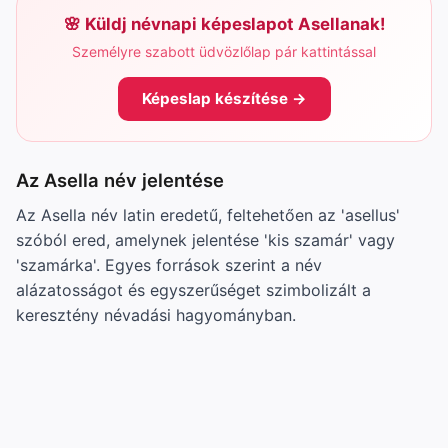
Küldj névnapi képeslapot Asellanak!
Személyre szabott üdvözlőlap pár kattintással
Képeslap készítése →
Az Asella név jelentése
Az Asella név latin eredetű, feltehetően az 'asellus'
szóból ered, amelynek jelentése 'kis szamár' vagy
'szamárka'. Egyes források szerint a név
alázatosságot és egyszerűséget szimbolizált a
keresztény névadási hagyományban.