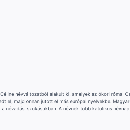
cia Céline névváltozatból alakult ki, amelyek az ókori róma
jedt el, majd onnan jutott el más európai nyelvekbe. Magyar
t a névadási szokásokban. A névnek több katolikus névnap