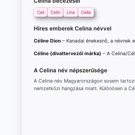
Celina becézései
Celi
Celin
Lina
Cella
Híres emberek Celina névvel
Céline Dion
– Kanadai énekesnő, a névnek egy
Céline (divattervezői márka)
– A Celina/Cél
A Celina név népszerűsége
A Celina név Magyarországon sosem tartozo
nemzetközi hangzása miatt. Különösen a Cé