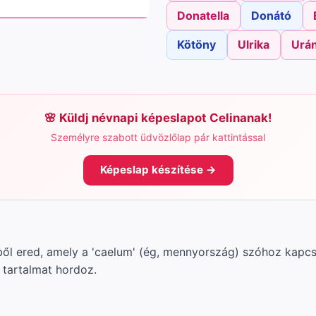
Donatella
Donátó
Kötöny
Ulrika
Urán
Küldj névnapi képeslapot Celinanak!
Személyre szabott üdvözlőlap pár kattintással
Képeslap készítése →
vből ered, amely a 'caelum' (ég, mennyország) szóhoz kapcs
is tartalmat hordoz.