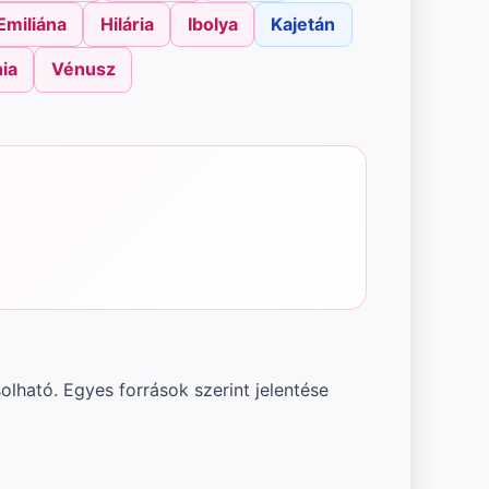
Emiliána
Hilária
Ibolya
Kajetán
ia
Vénusz
olható. Egyes források szerint jelentése