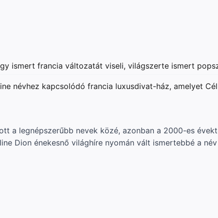
 ismert francia változatát viseli, világszerte ismert pops
ine névhez kapcsolódó francia luxusdivat-ház, amelyet Céli
tt a legnépszerűbb nevek közé, azonban a 2000-es évektől
line Dion énekesnő világhíre nyomán vált ismertebbé a né