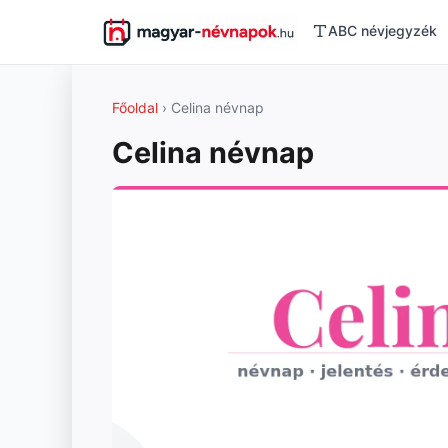
ABC névjegyzék
Főoldal
› Celina névnap
Celina névnap