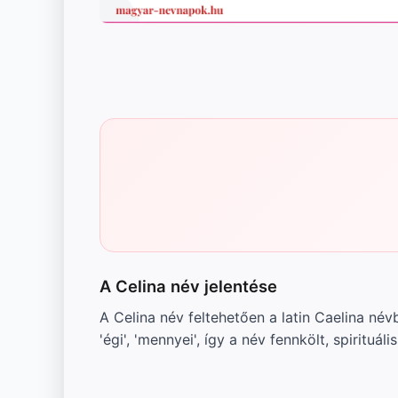
A Celina név jelentése
A Celina név feltehetően a latin Caelina né
'égi', 'mennyei', így a név fennkölt, spirituál