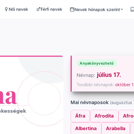
Női nevek
Férfi nevek
Nevek hónapok szerint
Anyakönyvezhető
július 17.
Névnap:
További névnapok:
október 1
Mai névnaposok
(augusztus 7
Áfra
Afrodita
Afro
Albertina
Arabella