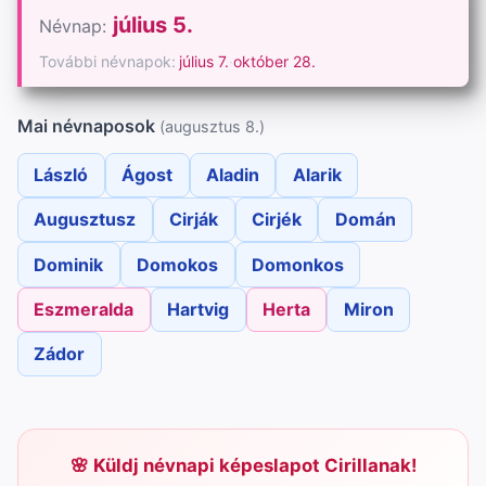
július 5.
Névnap:
További névnapok:
július 7.
·
október 28.
Mai névnaposok
(augusztus 8.)
László
Ágost
Aladin
Alarik
Augusztusz
Cirják
Cirjék
Domán
Dominik
Domokos
Domonkos
Eszmeralda
Hartvig
Herta
Miron
Zádor
Küldj névnapi képeslapot Cirillanak!