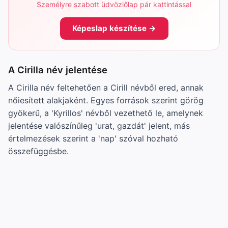
Személyre szabott üdvözlőlap pár kattintással
Képeslap készítése →
A Cirilla név jelentése
A Cirilla név feltehetően a Cirill névből ered, annak
nőiesített alakjaként. Egyes források szerint görög
gyökerű, a 'Kyrillos' névből vezethető le, amelynek
jelentése valószínűleg 'urat, gazdát' jelent, más
értelmezések szerint a 'nap' szóval hozható
összefüggésbe.