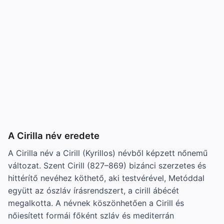
A Cirilla név eredete
A Cirilla név a Cirill (Kyrillos) névből képzett nőnemű
változat. Szent Cirill (827–869) bizánci szerzetes és
hittérítő nevéhez köthető, aki testvérével, Metóddal
együtt az ószláv írásrendszert, a cirill ábécét
megalkotta. A névnek köszönhetően a Cirill és
nőiesített formái főként szláv és mediterrán