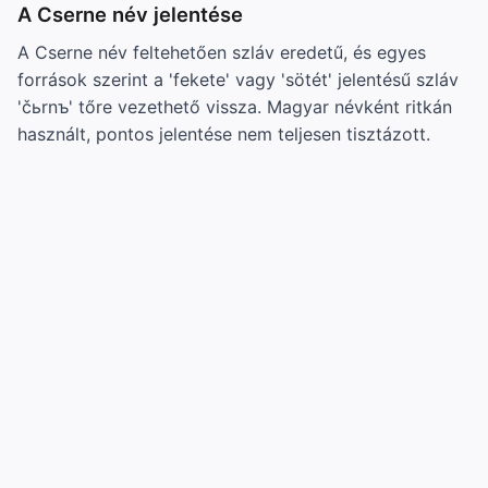
A Cserne név jelentése
A Cserne név feltehetően szláv eredetű, és egyes
források szerint a 'fekete' vagy 'sötét' jelentésű szláv
'čьrnъ' tőre vezethető vissza. Magyar névként ritkán
használt, pontos jelentése nem teljesen tisztázott.