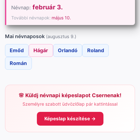
február 3.
Névnap:
További névnapok:
május 10.
Mai névnaposok
(augusztus 9.)
Emőd
Hágár
Orlandó
Roland
Román
Küldj névnapi képeslapot Csernenak!
Személyre szabott üdvözlőlap pár kattintással
Képeslap készítése →