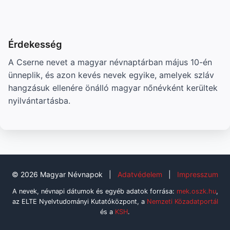
Érdekesség
A Cserne nevet a magyar névnaptárban május 10-én
ünneplik, és azon kevés nevek egyike, amelyek szláv
hangzásuk ellenére önálló magyar nőnévként kerültek
nyilvántartásba.
© 2026 Magyar Névnapok
|
Adatvédelem
|
Impresszum
A nevek, névnapi dátumok és egyéb adatok forrása:
mek.oszk.hu
,
az ELTE Nyelvtudományi Kutatóközpont, a
Nemzeti Közadatportál
és a
KSH
.