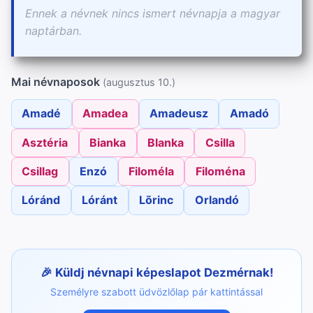
Ennek a névnek nincs ismert névnapja a magyar
naptárban.
Mai névnaposok
(augusztus 10.)
Amadé
Amadea
Amadeusz
Amadó
Asztéria
Bianka
Blanka
Csilla
Csillag
Enzó
Filoméla
Filoména
Lóránd
Lóránt
Lõrinc
Orlandó
Küldj névnapi képeslapot Dezmérnak!
Személyre szabott üdvözlőlap pár kattintással