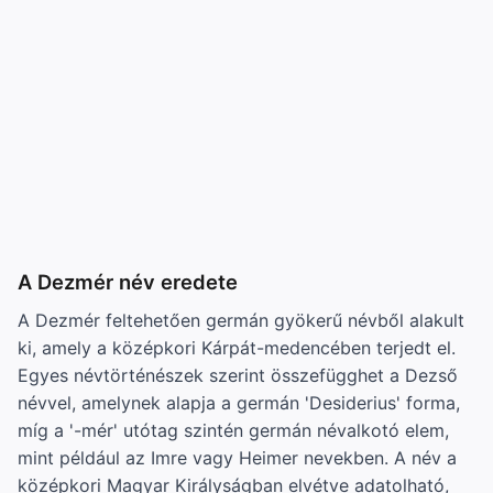
A Dezmér név eredete
A Dezmér feltehetően germán gyökerű névből alakult
ki, amely a középkori Kárpát-medencében terjedt el.
Egyes névtörténészek szerint összefügghet a Dezső
névvel, amelynek alapja a germán 'Desiderius' forma,
míg a '-mér' utótag szintén germán névalkotó elem,
mint például az Imre vagy Heimer nevekben. A név a
középkori Magyar Királyságban elvétve adatolható,