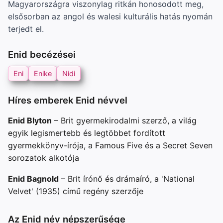
Magyarországra viszonylag ritkán honosodott meg,
elsősorban az angol és walesi kulturális hatás nyomán
terjedt el.
Enid becézései
Eni
Enike
Nidi
Híres emberek Enid névvel
Enid Blyton
– Brit gyermekirodalmi szerző, a világ
egyik legismertebb és legtöbbet fordított
gyermekkönyv-írója, a Famous Five és a Secret Seven
sorozatok alkotója
Enid Bagnold
– Brit írónő és drámaíró, a 'National
Velvet' (1935) című regény szerzője
Az Enid név népszerűsége