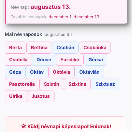
augusztus 13.
Névnap:
További névnapok:
december 1.
·
december 13.
Mai névnaposok
(augusztus 6.)
Berta
Bettina
Csobán
Csobánka
Csobilla
Décse
Euridiké
Gécsa
Géza
Oktáv
Oktávia
Oktávián
Pasztorella
Szixtin
Szixtina
Szixtusz
Ulrika
Jusztus
Küldj névnapi képeslapot Enidnak!