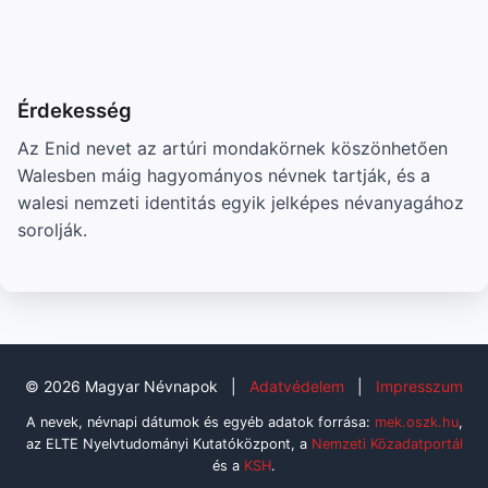
Érdekesség
Az Enid nevet az artúri mondakörnek köszönhetően
Walesben máig hagyományos névnek tartják, és a
walesi nemzeti identitás egyik jelképes névanyagához
sorolják.
© 2026 Magyar Névnapok
|
Adatvédelem
|
Impresszum
A nevek, névnapi dátumok és egyéb adatok forrása:
mek.oszk.hu
,
az ELTE Nyelvtudományi Kutatóközpont, a
Nemzeti Közadatportál
és a
KSH
.