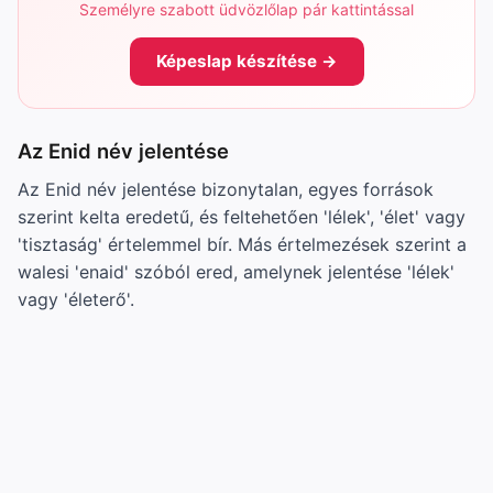
Személyre szabott üdvözlőlap pár kattintással
Képeslap készítése →
Az Enid név jelentése
Az Enid név jelentése bizonytalan, egyes források
szerint kelta eredetű, és feltehetően 'lélek', 'élet' vagy
'tisztaság' értelemmel bír. Más értelmezések szerint a
walesi 'enaid' szóból ered, amelynek jelentése 'lélek'
vagy 'életerő'.