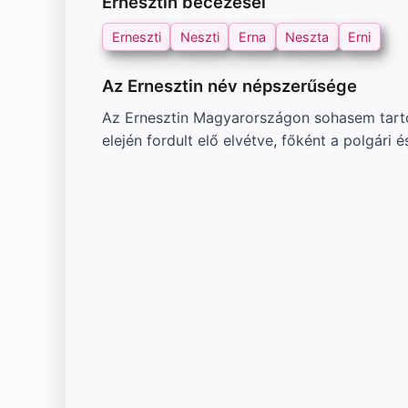
Ernesztin becézései
Erneszti
Neszti
Erna
Neszta
Erni
Az Ernesztin név népszerűsége
Az Ernesztin Magyarországon sohasem tartoz
elején fordult elő elvétve, főként a polgári