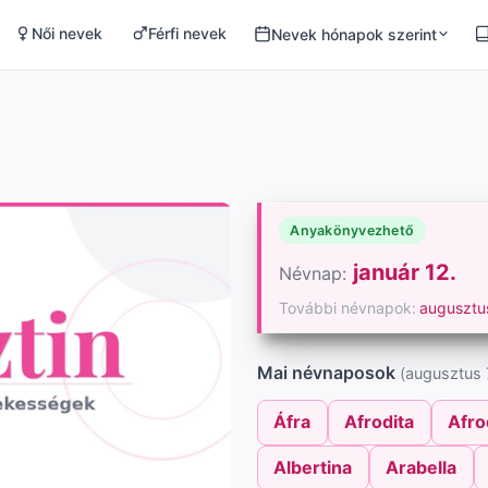
Női nevek
Férfi nevek
Nevek hónapok szerint
Anyakönyvezhető
január 12.
Névnap:
További névnapok:
augusztu
Mai névnaposok
(augusztus 7
Áfra
Afrodita
Afro
Albertina
Arabella