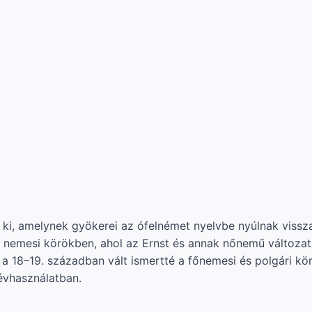
 ki, amelynek gyökerei az ófelnémet nyelvbe nyúlnak vissza
 nemesi körökben, ahol az Ernst és annak nőnemű változat
a 18–19. században vált ismertté a főnemesi és polgári körö
évhasználatban.