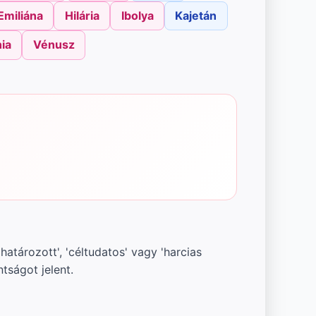
Emiliána
Hilária
Ibolya
Kajetán
ia
Vénusz
határozott', 'céltudatos' vagy 'harcias
tságot jelent.