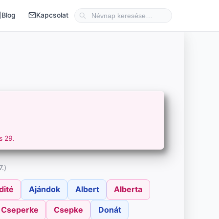
Blog
Kapcsolat
s 29.
.)
dité
Ajándok
Albert
Alberta
Cseperke
Csepke
Donát