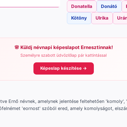
Donatella
Donátó
Kötöny
Ulrika
Urán
Küldj névnapi képeslapot Ernesztinnak!
Személyre szabott üdvözlőlap pár kattintással
Képeslap készítése →
etve Ernő névnek, amelynek jelentése feltehetően 'komoly', '
ófelnémet 'eornost' szóból ered, amely komolyságot, elszán