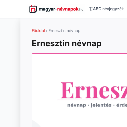
ABC névjegyzék
Főoldal
› Ernesztin névnap
Ernesztin névnap