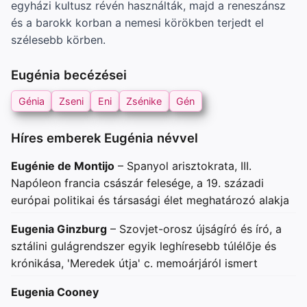
egyházi kultusz révén használták, majd a reneszánsz
és a barokk korban a nemesi körökben terjedt el
szélesebb körben.
Eugénia becézései
Génia
Zseni
Eni
Zsénike
Gén
Híres emberek Eugénia névvel
Eugénie de Montijo
– Spanyol arisztokrata, III.
Napóleon francia császár felesége, a 19. századi
európai politikai és társasági élet meghatározó alakja
Eugenia Ginzburg
– Szovjet-orosz újságíró és író, a
sztálini gulágrendszer egyik leghíresebb túlélője és
krónikása, 'Meredek útja' c. memoárjáról ismert
Eugenia Cooney