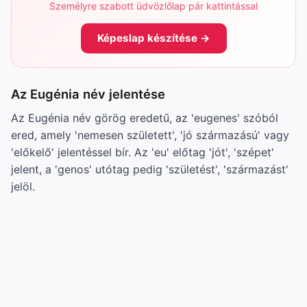
Személyre szabott üdvözlőlap pár kattintással
Képeslap készítése →
Az Eugénia név jelentése
Az Eugénia név görög eredetű, az 'eugenes' szóból
ered, amely 'nemesen született', 'jó származású' vagy
'előkelő' jelentéssel bír. Az 'eu' előtag 'jót', 'szépet'
jelent, a 'genos' utótag pedig 'születést', 'származást'
jelöl.