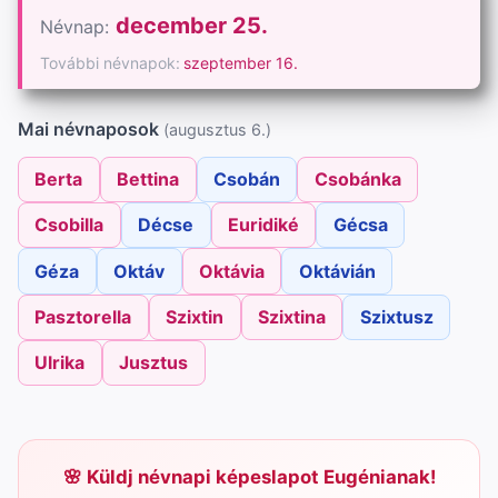
december 25.
Névnap:
További névnapok:
szeptember 16.
Mai névnaposok
(augusztus 6.)
Berta
Bettina
Csobán
Csobánka
Csobilla
Décse
Euridiké
Gécsa
Géza
Oktáv
Oktávia
Oktávián
Pasztorella
Szixtin
Szixtina
Szixtusz
Ulrika
Jusztus
Küldj névnapi képeslapot Eugénianak!