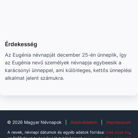
Érdekesség
Az Eugénia névnapját december 25-én ünneplik, így
az Eugénia nevű személyek névnapja egybeesik a
karácsonyi ünneppel, ami különleges, kettős ünneplési
alkalmat jelent számukra.
© 2026 Magyar Névnapok
|
Adatvédelem
|
Impresszum
A nevek, névnapi dátumok és egyéb adatok forrása:
mek.oszk.hu
,