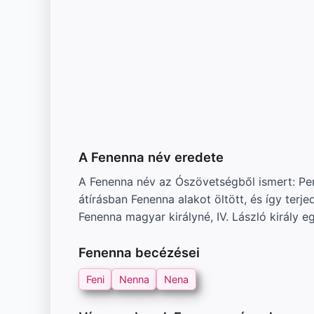
A Fenenna név eredete
A Fenenna név az Ószövetségből ismert: Peninna (héberül פְּנִנָּה) volt Elkána feleségének neve, akit a Sá
átírásban Fenenna alakot öltött, és így terj
Fenenna magyar királyné, IV. László király
Fenenna becézései
Feni
Nenna
Nena