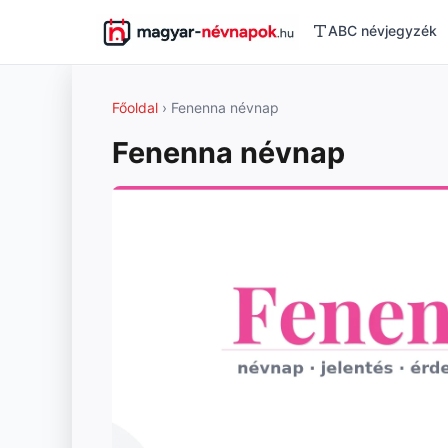
ABC névjegyzék
Főoldal
› Fenenna névnap
Fenenna névnap