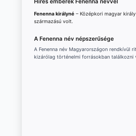
Híres emberek Fenenna névvel
Fenenna királyné
– Középkori magyar királyn
származású volt.
A Fenenna név népszerűsége
A Fenenna név Magyarországon rendkívül rit
kizárólag történelmi forrásokban találkozni 