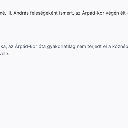
é, III. András feleségeként ismert, az Árpád-kor végén élt
ka, az Árpád-kor óta gyakorlatilag nem terjedt el a köznép
vele.