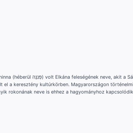
muel első könyve említ. A név latin
edt el a keresztény kultúrkörben. Magyarországon történelmi
 egyik rokonának neve is ehhez a hagyományhoz kapcsolódik