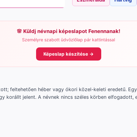
Küldj névnapi képeslapot Fenennanak!
Személyre szabott üdvözlőlap pár kattintással
Képeslap készítése →
zott; feltehetően héber vagy ókori közel-keleti eredetű. Eg
y korállt jelent. A névnek nincs széles körben elfogadott,