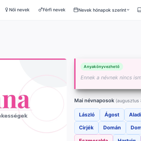
Női nevek
Férfi nevek
Nevek hónapok szerint
Anyakönyvezhető
Ennek a névnek nincs is
Mai névnaposok
(augusztus 
László
Ágost
Alad
Cirjék
Domán
Dom
Eszmeralda
Hartvig