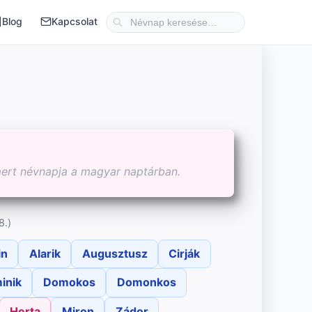
Blog
Kapcsolat
mert névnapja a magyar naptárban.
8.)
in
Alarik
Augusztusz
Cirják
inik
Domokos
Domonkos
Herta
Miron
Zádor