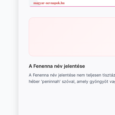
A Fenenna név jelentése
A Fenenna név jelentése nem teljesen tisztá
héber 'peninnah' szóval, amely gyöngyöt vag