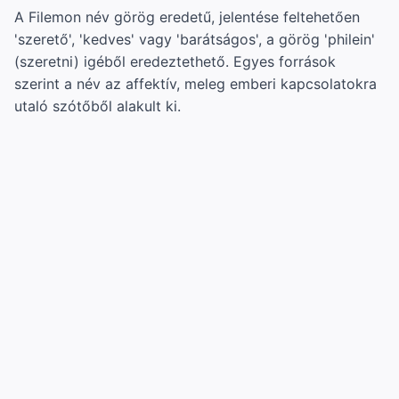
A Filemon név görög eredetű, jelentése feltehetően
'szerető', 'kedves' vagy 'barátságos', a görög 'philein'
(szeretni) igéből eredeztethető. Egyes források
szerint a név az affektív, meleg emberi kapcsolatokra
utaló szótőből alakult ki.