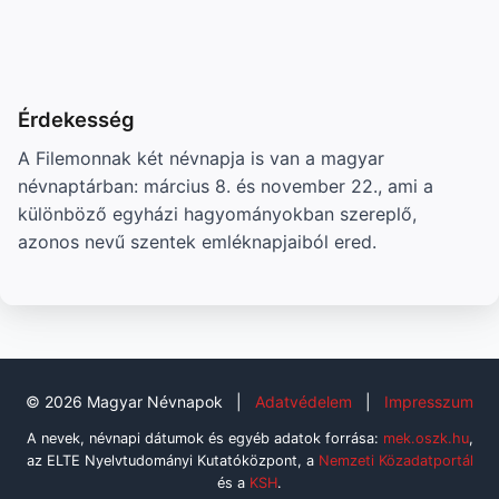
Érdekesség
A Filemonnak két névnapja is van a magyar
névnaptárban: március 8. és november 22., ami a
különböző egyházi hagyományokban szereplő,
azonos nevű szentek emléknapjaiból ered.
© 2026 Magyar Névnapok
|
Adatvédelem
|
Impresszum
A nevek, névnapi dátumok és egyéb adatok forrása:
mek.oszk.hu
,
az ELTE Nyelvtudományi Kutatóközpont, a
Nemzeti Közadatportál
és a
KSH
.