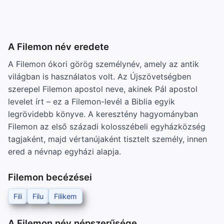
A Filemon név eredete
A Filemon ókori görög személynév, amely az antik
világban is használatos volt. Az Újszövetségben
szerepel Filemon apostol neve, akinek Pál apostol
levelet írt – ez a Filemon-levél a Biblia egyik
legrövidebb könyve. A keresztény hagyományban
Filemon az első századi kolosszébeli egyházközség
tagjaként, majd vértanújaként tisztelt személy, innen
ered a névnap egyházi alapja.
Filemon becézései
Fili
Filu
Filikem
A Filemon név népszerűsége