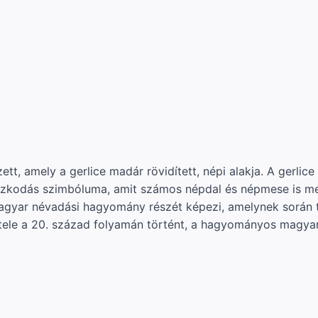
ett, amely a gerlice madár rövidített, népi alakja. A gerli
szkodás szimbóluma, amit számos népdal és népmese is me
gyar névadási hagyomány részét képezi, amelynek során te
étele a 20. század folyamán történt, a hagyományos magy