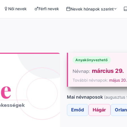
Női nevek
Férfi nevek
Nevek hónapok szerint
Anyakönyvezhető
március 29.
Névnap:
További névnapok:
május 20
Mai névnaposok
(augusztus 
Emőd
Hágár
Orla