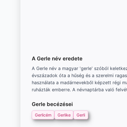
A Gerle név eredete
A Gerle név a magyar 'gerle' szóból keletkez
évszázadok óta a hűség és a szerelmi raga
használata a madárnevekből képzett régi ma
ruházták emberre. A névnaptárba való felv
Gerle becézései
Gerlicém
Gerlike
Gerli