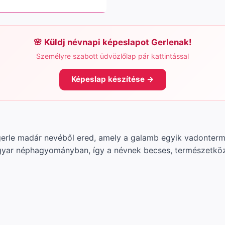
Küldj névnapi képeslapot Gerlenak!
Személyre szabott üdvözlőlap pár kattintással
Képeslap készítése →
erle madár nevéből ered, amely a galamb egyik vadontermő r
gyar néphagyományban, így a névnek becses, természetköze