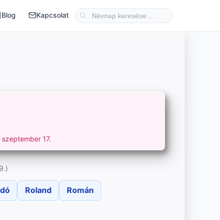
Blog
Kapcsolat
.
·
szeptember 17.
9.)
ndó
Roland
Román