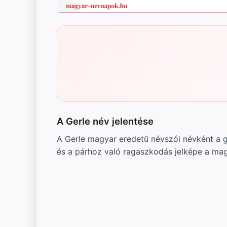
A Gerle név jelentése
A Gerle magyar eredetű névszói névként a g
és a párhoz való ragaszkodás jelképe a ma