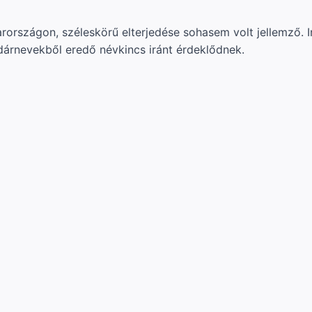
arországon, széleskörű elterjedése sohasem volt jellemző. 
árnevekből eredő névkincs iránt érdeklődnek.