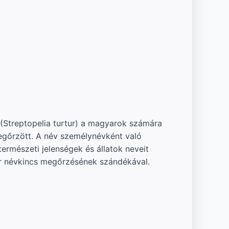
ce (Streptopelia turtur) a magyarok számára
gőrzött. A név személynévként való
rmészeti jelenségek és állatok neveit
ar névkincs megőrzésének szándékával.