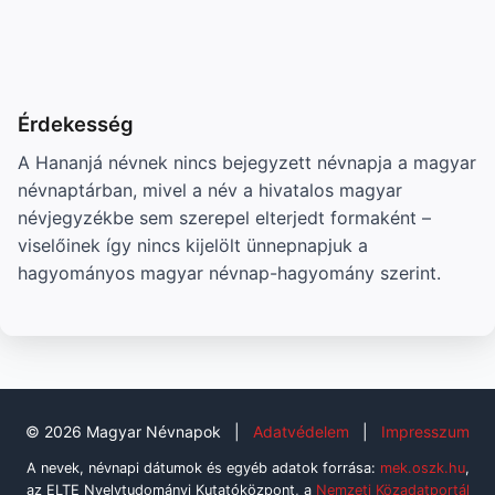
Érdekesség
A Hananjá névnek nincs bejegyzett névnapja a magyar
névnaptárban, mivel a név a hivatalos magyar
névjegyzékbe sem szerepel elterjedt formaként –
viselőinek így nincs kijelölt ünnepnapjuk a
hagyományos magyar névnap-hagyomány szerint.
© 2026 Magyar Névnapok
|
Adatvédelem
|
Impresszum
A nevek, névnapi dátumok és egyéb adatok forrása:
mek.oszk.hu
,
az ELTE Nyelvtudományi Kutatóközpont, a
Nemzeti Közadatportál