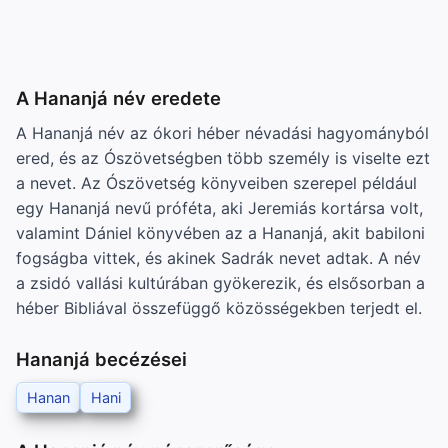
A Hananjá név eredete
A Hananjá név az ókori héber névadási hagyományból
ered, és az Ószövetségben több személy is viselte ezt
a nevet. Az Ószövetség könyveiben szerepel például
egy Hananjá nevű próféta, aki Jeremiás kortársa volt,
valamint Dániel könyvében az a Hananjá, akit babiloni
fogságba vittek, és akinek Sadrák nevet adtak. A név
a zsidó vallási kultúrában gyökerezik, és elsősorban a
héber Bibliával összefüggő közösségekben terjedt el.
Hananjá becézései
Hanan
Hani