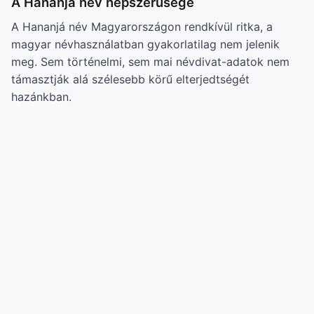
A Hananjá név népszerűsége
A Hananjá név Magyarországon rendkívül ritka, a
magyar névhasználatban gyakorlatilag nem jelenik
meg. Sem történelmi, sem mai névdivat-adatok nem
támasztják alá szélesebb körű elterjedtségét
hazánkban.