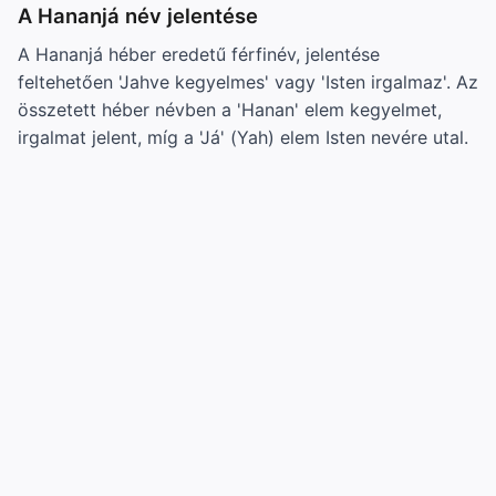
A Hananjá név jelentése
A Hananjá héber eredetű férfinév, jelentése
feltehetően 'Jahve kegyelmes' vagy 'Isten irgalmaz'. Az
összetett héber névben a 'Hanan' elem kegyelmet,
irgalmat jelent, míg a 'Já' (Yah) elem Isten nevére utal.