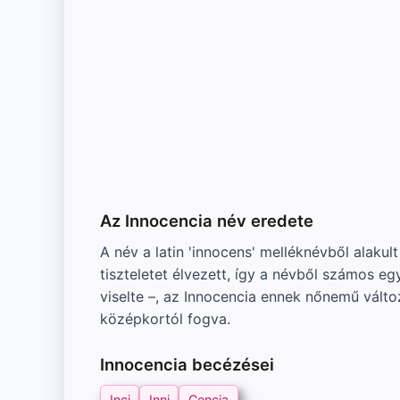
Az Innocencia név eredete
A név a latin 'innocens' melléknévből alakult
tiszteletet élvezett, így a névből számos eg
viselte –, az Innocencia ennek nőnemű válto
középkortól fogva.
Innocencia becézései
Inci
Inni
Cencia