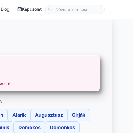
Blog
Kapcsolat
er 16.
8.)
in
Alarik
Augusztusz
Cirják
inik
Domokos
Domonkos