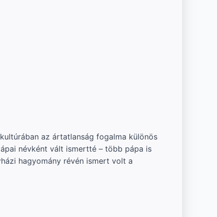
ny kultúrában az ártatlanság fogalma különös
pápai névként vált ismertté – több pápa is
gyházi hagyomány révén ismert volt a