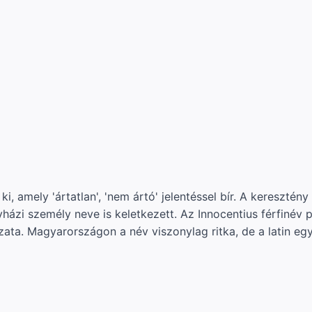
 ki, amely 'ártatlan', 'nem ártó' jelentéssel bír. A kereszté
yházi személy neve is keletkezett. Az Innocentius férfinév 
zata. Magyarországon a név viszonylag ritka, de a latin e