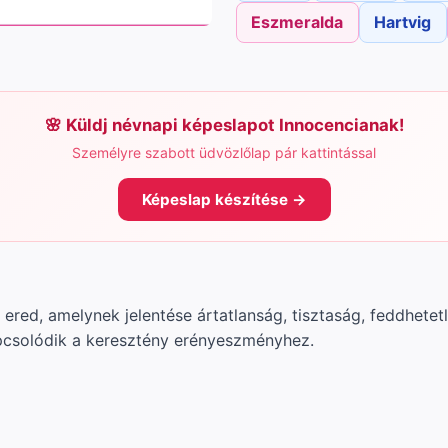
Eszmeralda
Hartvig
Küldj névnapi képeslapot Innocencianak!
Személyre szabott üdvözlőlap pár kattintással
Képeslap készítése →
l ered, amelynek jelentése ártatlanság, tisztaság, feddhetet
kapcsolódik a keresztény erényeszményhez.