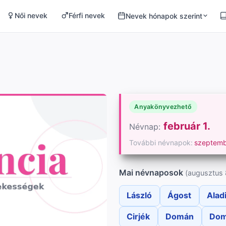
Női nevek
Férfi nevek
Nevek hónapok szerint
Anyakönyvezhető
február 1.
Névnap:
További névnapok:
szeptemb
Mai névnaposok
(augusztus 
László
Ágost
Alad
Cirjék
Domán
Dom