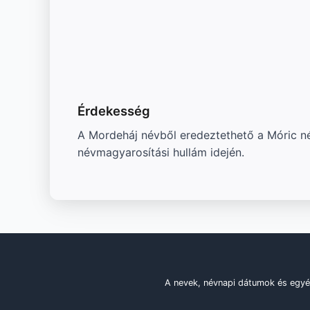
Érdekesség
A Mordeháj névből eredeztethető a Móric név
névmagyarosítási hullám idején.
A nevek, névnapi dátumok és egyé