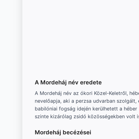
A Mordeháj név eredete
A Mordeháj név az ókori Közel-Keletről, héb
nevelőapja, aki a perzsa udvarban szolgál
babilóniai fogság idején kerülhetett a héb
szinte kizárólag zsidó közösségekben volt is
Mordeháj becézései