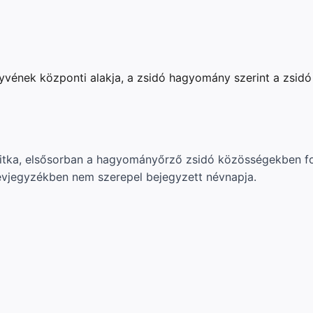
vének központi alakja, a zsidó hagyomány szerint a zsidó
itka, elsősorban a hagyományőrző zsidó közösségekben fo
névjegyzékben nem szerepel bejegyzett névnapja.