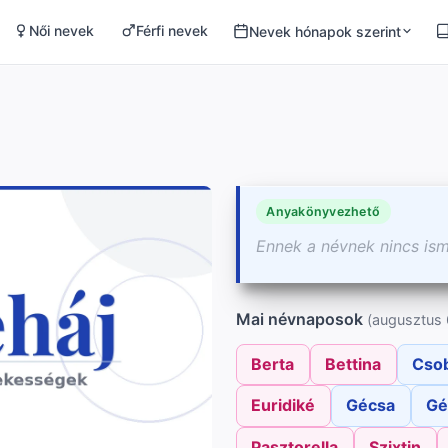
Női nevek
Férfi nevek
Nevek hónapok szerint
Anyakönyvezhető
Ennek a névnek nincs is
Mai névnaposok
(augusztus 
Berta
Bettina
Cso
Euridiké
Gécsa
Gé
Pasztorella
Szixtin