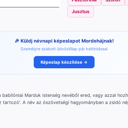
Jusztus
Küldj névnapi képeslapot Mordehájnak!
Személyre szabott üdvözlőlap pár kattintással
Képeslap készítése →
a babilóniai Marduk istenség nevéből ered, vagy azzal hoz
z tartozó'. A név az ószövetségi hagyományban a zsidó né