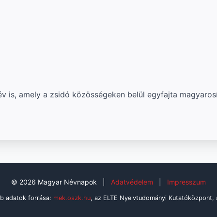
 is, amely a zsidó közösségeken belül egyfajta magyarosíto
© 2026 Magyar Névnapok
|
Adatvédelem
|
Impresszum
b adatok forrása:
mek.oszk.hu
, az ELTE Nyelvtudományi Kutatóközpont,