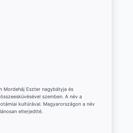
en Mordeháj Eszter nagybátyja és
n összeesküvésével szemben. A név a
potámiai kultúrával. Magyarországon a név
ánosan elterjedtté.