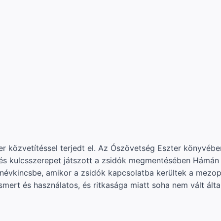
er közvetítéssel terjedt el. Az Ószövetség Eszter könyvéb
t, és kulcsszerepet játszott a zsidók megmentésében Hámá
er névkincsbe, amikor a zsidók kapcsolatba kerültek a mezo
mert és használatos, és ritkasága miatt soha nem vált által