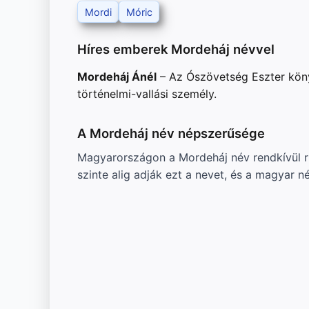
Mordi
Móric
Híres emberek Mordeháj névvel
Mordeháj Ánél
– Az Ószövetség Eszter köny
történelmi-vallási személy.
A Mordeháj név népszerűsége
Magyarországon a Mordeháj név rendkívül r
szinte alig adják ezt a nevet, és a magyar 