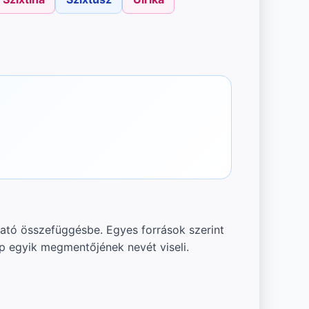
ható összefüggésbe. Egyes források szerint
p egyik megmentőjének nevét viseli.