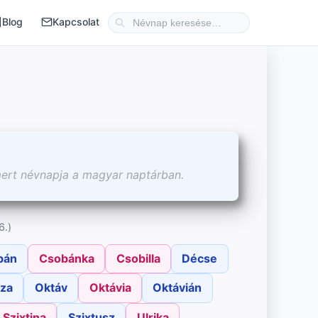
Blog
Kapcsolat
mert névnapja a magyar naptárban.
6.)
bán
Csobánka
Csobilla
Décse
za
Oktáv
Oktávia
Oktávián
Szixtina
Szixtusz
Ulrika