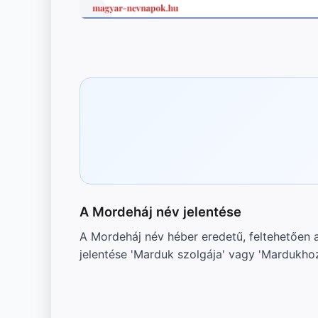
A Mordeháj név jelentése
A Mordeháj név héber eredetű, feltehetően 
jelentése 'Marduk szolgája' vagy 'Mardukho