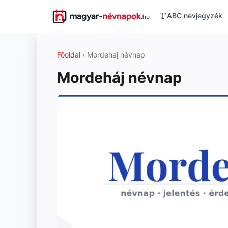
ABC névjegyzék
Főoldal
› Mordeháj névnap
Mordeháj névnap