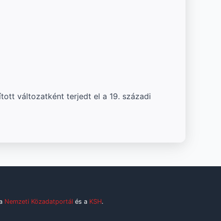
tt változatként terjedt el a 19. századi
 a
Nemzeti Közadatportál
és a
KSH
.