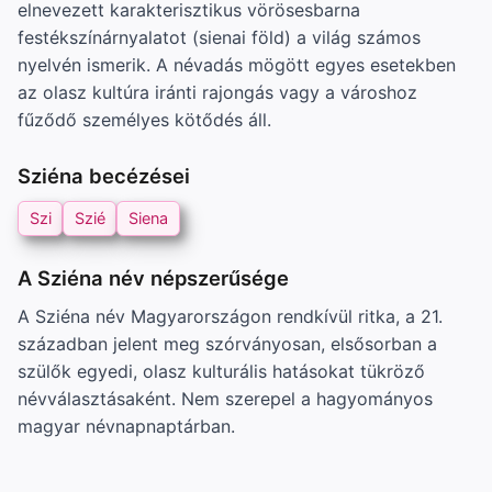
elnevezett karakterisztikus vörösesbarna
festékszínárnyalatot (sienai föld) a világ számos
nyelvén ismerik. A névadás mögött egyes esetekben
az olasz kultúra iránti rajongás vagy a városhoz
fűződő személyes kötődés áll.
Sziéna becézései
Szi
Szié
Siena
A Sziéna név népszerűsége
A Sziéna név Magyarországon rendkívül ritka, a 21.
században jelent meg szórványosan, elsősorban a
szülők egyedi, olasz kulturális hatásokat tükröző
névválasztásaként. Nem szerepel a hagyományos
magyar névnapnaptárban.