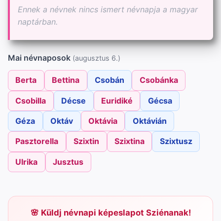
Ennek a névnek nincs ismert névnapja a magyar
naptárban.
Mai névnaposok
(augusztus 6.)
Berta
Bettina
Csobán
Csobánka
Csobilla
Décse
Euridiké
Gécsa
Géza
Oktáv
Oktávia
Oktávián
Pasztorella
Szixtin
Szixtina
Szixtusz
Ulrika
Jusztus
Küldj névnapi képeslapot Sziénanak!