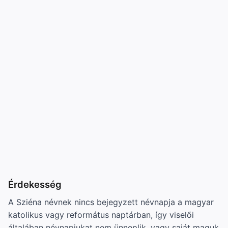
Érdekesség
A Sziéna névnek nincs bejegyzett névnapja a magyar
katolikus vagy református naptárban, így viselői
általában névnapjukat nem ünneplik, vagy saját maguk