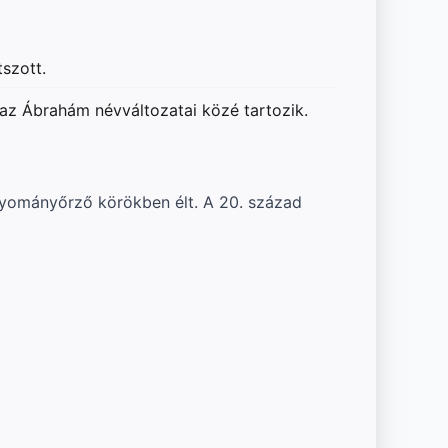
szott.
 az Ábrahám névváltozatai közé tartozik.
yományőrző körökben élt. A 20. század