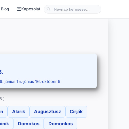
Blog
Kapcsolat
6.
6.
·
június 15.
·
június 16.
·
október 9.
8.)
in
Alarik
Augusztusz
Cirják
inik
Domokos
Domonkos