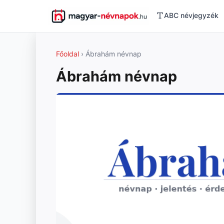
ABC névjegyzék
Főoldal
› Ábrahám névnap
Ábrahám névnap