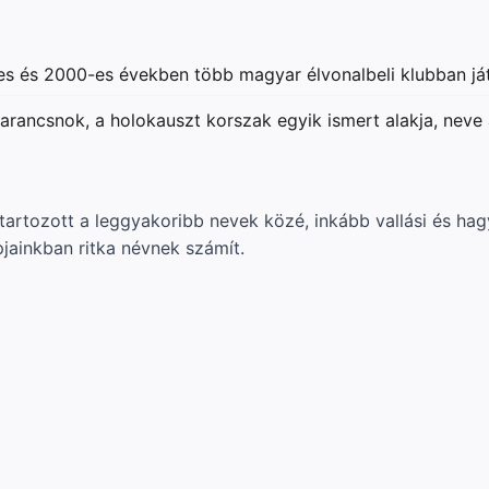
s és 2000-es években több magyar élvonalbeli klubban ját
arancsnok, a holokauszt korszak egyik ismert alakja, neve
tozott a leggyakoribb nevek közé, inkább vallási és hag
pjainkban ritka névnek számít.