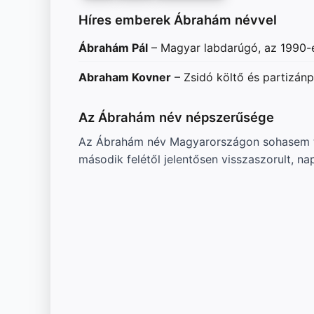
Híres emberek Ábrahám névvel
Ábrahám Pál
– Magyar labdarúgó, az 1990-e
Abraham Kovner
– Zsidó költő és partizánp
Az Ábrahám név népszerűsége
Az Ábrahám név Magyarországon sohasem tar
második felétől jelentősen visszaszorult, na