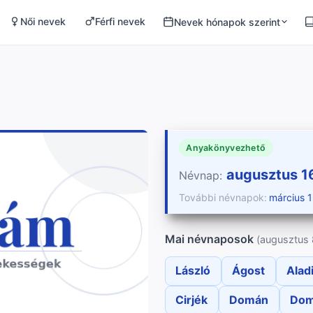
Női nevek
Férfi nevek
Nevek hónapok szerint
Anyakönyvezhető
augusztus 1
Névnap:
További névnapok:
március 1
Mai névnaposok
(augusztus 
László
Ágost
Alad
Cirjék
Domán
Dom