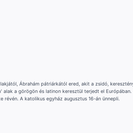
akjától, Ábrahám pátriárkától ered, akit a zsidó, kereszté
m' alak a görögön és latinon keresztül terjedt el Európába
te révén. A katolikus egyház augusztus 16-án ünnepli.