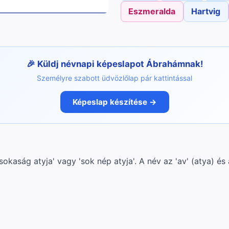
Eszmeralda
Hartvig
Küldj névnapi képeslapot Ábrahámnak!
Személyre szabott üdvözlőlap pár kattintással
Képeslap készítése →
sokaság atyja' vagy 'sok nép atyja'. A név az 'av' (atya) é