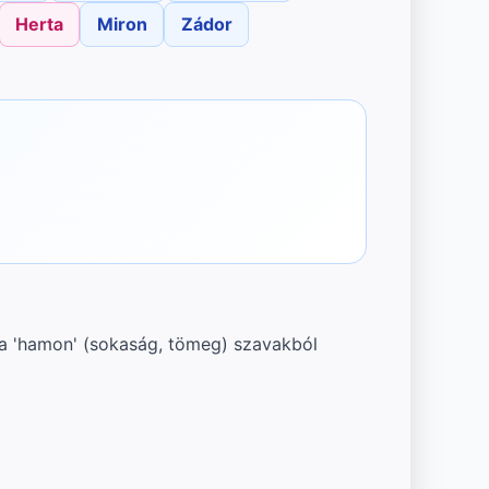
Herta
Miron
Zádor
s a 'hamon' (sokaság, tömeg) szavakból