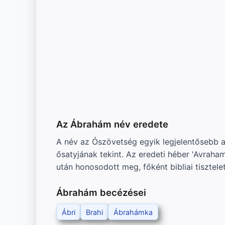
Az Ábrahám név eredete
A név az Ószövetség egyik legjelentősebb al
ősatyjának tekint. Az eredeti héber 'Avraha
után honosodott meg, főként bibliai tisztele
Ábrahám becézései
Ábri
Brahi
Ábrahámka