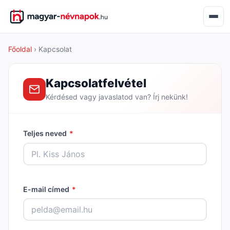
Főoldal
› Kapcsolat
Kapcsolatfelvétel
Kérdésed vagy javaslatod van? Írj nekünk!
Teljes neved
*
E-mail címed
*