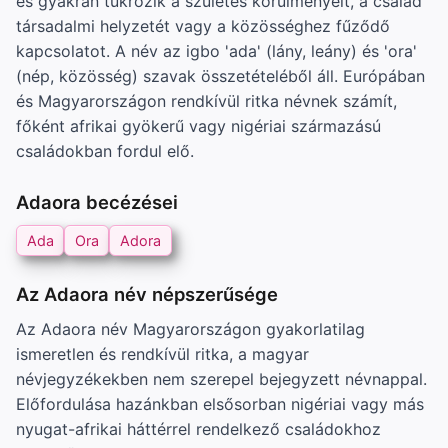
és gyakran tükrözik a születés körülményeit, a család
társadalmi helyzetét vagy a közösséghez fűződő
kapcsolatot. A név az igbo 'ada' (lány, leány) és 'ora'
(nép, közösség) szavak összetételéből áll. Európában
és Magyarországon rendkívül ritka névnek számít,
főként afrikai gyökerű vagy nigériai származású
családokban fordul elő.
Adaora becézései
Ada
Ora
Adora
Az Adaora név népszerűsége
Az Adaora név Magyarországon gyakorlatilag
ismeretlen és rendkívül ritka, a magyar
névjegyzékekben nem szerepel bejegyzett névnappal.
Előfordulása hazánkban elsősorban nigériai vagy más
nyugat-afrikai háttérrel rendelkező családokhoz