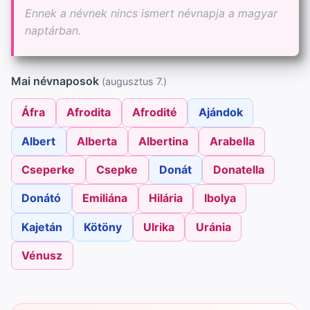
Ennek a névnek nincs ismert névnapja a magyar
naptárban.
Mai névnaposok
(augusztus 7.)
Áfra
Afrodita
Afrodité
Ajándok
Albert
Alberta
Albertina
Arabella
Cseperke
Csepke
Donát
Donatella
Donátó
Emiliána
Hilária
Ibolya
Kajetán
Kötöny
Ulrika
Uránia
Vénusz