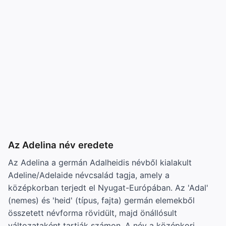
Az Adelina név eredete
Az Adelina a germán Adalheidis névből kialakult
Adeline/Adelaide névcsalád tagja, amely a
középkorban terjedt el Nyugat-Európában. Az 'Adal'
(nemes) és 'heid' (típus, fajta) germán elemekből
összetett névforma rövidült, majd önállósult
változataként tartják számon. A név a középkori