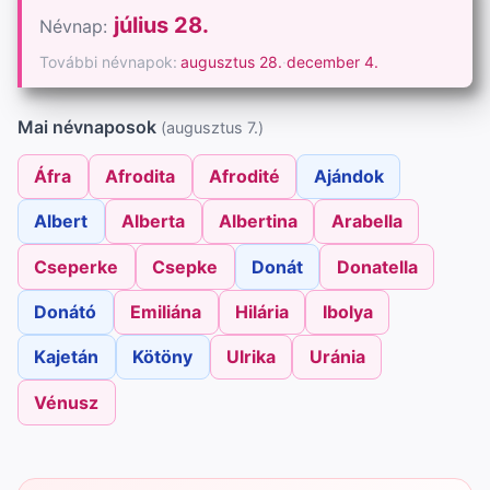
július 28.
Névnap:
További névnapok:
augusztus 28.
·
december 4.
Mai névnaposok
(augusztus 7.)
Áfra
Afrodita
Afrodité
Ajándok
Albert
Alberta
Albertina
Arabella
Cseperke
Csepke
Donát
Donatella
Donátó
Emiliána
Hilária
Ibolya
Kajetán
Kötöny
Ulrika
Uránia
Vénusz