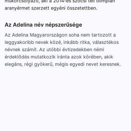
műkorcsolyázó, aki a 2014-es szocsi téli olimpián
aranyérmet szerzett egyéni összetettben.
Az Adelina név népszerűsége
Az Adelina Magyarországon soha nem tartozott a
leggyakoribb nevek közé, inkább ritka, választékos
névnek számít. Az utóbbi évtizedekben némi
érdeklődés mutatkozik iránta azok körében, akik
elegáns, régi gyökerű, mégis egyedi nevet keresnek.