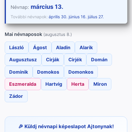
március 13.
Névnap:
További névnapok:
április 30.
·
június 16.
·
július 27.
Mai névnaposok
(augusztus 8.)
László
Ágost
Aladin
Alarik
Augusztusz
Cirják
Cirjék
Domán
Dominik
Domokos
Domonkos
Eszmeralda
Hartvig
Herta
Miron
Zádor
Küldj névnapi képeslapot Ajtonynak!