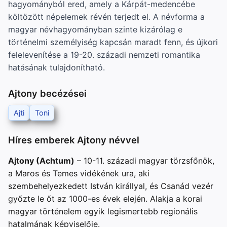
hagyományból ered, amely a Kárpát-medencébe
költözött népelemek révén terjedt el. A névforma a
magyar névhagyományban szinte kizárólag e
történelmi személyiség kapcsán maradt fenn, és újkori
felelevenítése a 19-20. századi nemzeti romantika
hatásának tulajdonítható.
Ajtony becézései
Ajti
Toni
Híres emberek Ajtony névvel
Ajtony (Achtum)
– 10-11. századi magyar törzsfőnök,
a Maros és Temes vidékének ura, aki
szembehelyezkedett István királlyal, és Csanád vezér
győzte le őt az 1000-es évek elején. Alakja a korai
magyar történelem egyik legismertebb regionális
hatalmának képviselője.