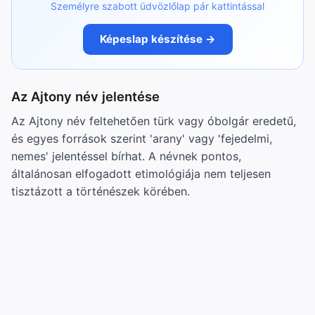
Személyre szabott üdvözlőlap pár kattintással
Képeslap készítése →
Az Ajtony név jelentése
Az Ajtony név feltehetően türk vagy óbolgár eredetű,
és egyes források szerint 'arany' vagy 'fejedelmi,
nemes' jelentéssel bírhat. A névnek pontos,
általánosan elfogadott etimológiája nem teljesen
tisztázott a történészek körében.