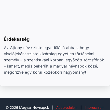
Érdekesség
Az Ajtony név szinte egyedülálló abban, hogy
viselőjeként szinte kizárólag egyetlen történelmi
személy – a szentistváni korban legyőzött törzsfőnök
– ismert, mégis bekerült a magyar névnapok közé,
megőrizve egy korai középkori hagyományt.
© 2026 Magyar Névnapok
|
Adatvédelem
|
Impresszum