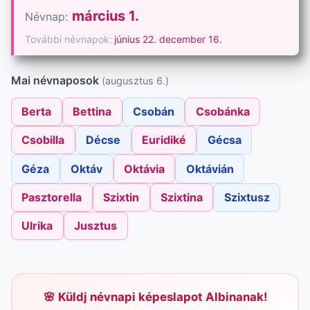
március 1.
Névnap:
További névnapok:
június 22.
·
december 16.
Mai névnaposok
(augusztus 6.)
Berta
Bettina
Csobán
Csobánka
Csobilla
Décse
Euridiké
Gécsa
Géza
Oktáv
Oktávia
Oktávián
Pasztorella
Szixtin
Szixtina
Szixtusz
Ulrika
Jusztus
Küldj névnapi képeslapot Albinanak!