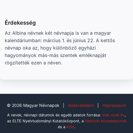
Érdekesség
Az Albina névnek két névnapja is van a magyar
kalendáriumban: március 1. és június 22. A kettős
névnap oka az, hogy különböző egyházi
hagyományok más-más szentek emléknapját
rögzítették ezen a néven.
© 2026 Magyar Névnapok
|
Adatvédelem
|
Impresszum
A nevek, névnapi dátumok és egyéb adatok forrása:
mek.oszk.hu
,
az ELTE Nyelvtudományi Kutatóközpont, a
Nemzeti Közadatportál
és a
KSH
.