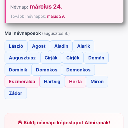
március 24.
Névnap:
További névnapok:
május 29.
Mai névnaposok
(augusztus 8.)
László
Ágost
Aladin
Alarik
Augusztusz
Cirják
Cirjék
Domán
Dominik
Domokos
Domonkos
Eszmeralda
Hartvig
Herta
Miron
Zádor
Küldj névnapi képeslapot Almiranak!