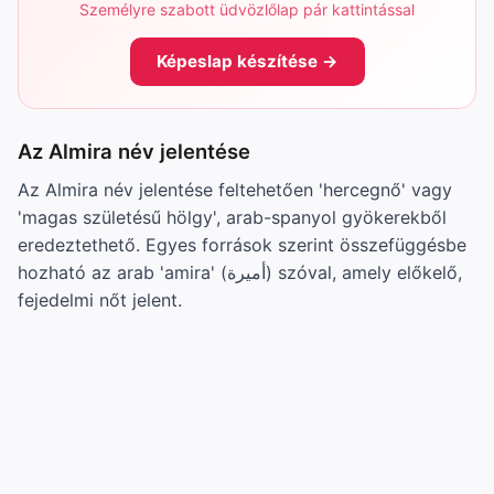
Személyre szabott üdvözlőlap pár kattintással
Képeslap készítése →
Az Almira név jelentése
Az Almira név jelentése feltehetően 'hercegnő' vagy
'magas születésű hölgy', arab-spanyol gyökerekből
eredeztethető. Egyes források szerint összefüggésbe
hozható az arab 'amira' (أميرة) szóval, amely előkelő,
fejedelmi nőt jelent.