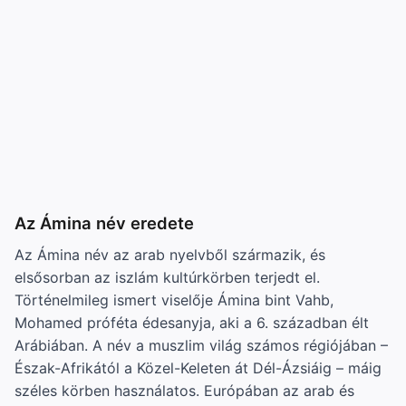
Az Ámina név eredete
Az Ámina név az arab nyelvből származik, és
elsősorban az iszlám kultúrkörben terjedt el.
Történelmileg ismert viselője Ámina bint Vahb,
Mohamed próféta édesanyja, aki a 6. században élt
Arábiában. A név a muszlim világ számos régiójában –
Észak-Afrikától a Közel-Keleten át Dél-Ázsiáig – máig
széles körben használatos. Európában az arab és