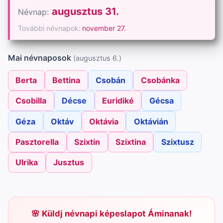
augusztus 31.
Névnap:
További névnapok:
november 27.
Mai névnaposok
(augusztus 6.)
Berta
Bettina
Csobán
Csobánka
Csobilla
Décse
Euridiké
Gécsa
Géza
Oktáv
Oktávia
Oktávián
Pasztorella
Szixtin
Szixtina
Szixtusz
Ulrika
Jusztus
Küldj névnapi képeslapot Áminanak!