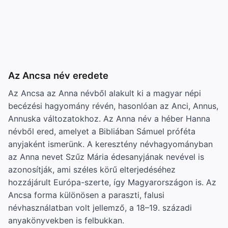
Az Ancsa név eredete
Az Ancsa az Anna névből alakult ki a magyar népi
becézési hagyomány révén, hasonlóan az Anci, Annus,
Annuska változatokhoz. Az Anna név a héber Hanna
névből ered, amelyet a Bibliában Sámuel próféta
anyjaként ismerünk. A keresztény névhagyományban
az Anna nevet Szűz Mária édesanyjának nevével is
azonosítják, ami széles körű elterjedéséhez
hozzájárult Európa-szerte, így Magyarországon is. Az
Ancsa forma különösen a paraszti, falusi
névhasználatban volt jellemző, a 18–19. századi
anyakönyvekben is felbukkan.