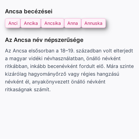
Ancsa becézései
Anci
Ancika
Ancsika
Anna
Annuska
Az Ancsa név népszerűsége
Az Ancsa elsősorban a 18–19. században volt elterjedt
a magyar vidéki névhasználatban, önálló névként
ritkábban, inkább becenévként fordult elő. Mára szinte
kizárólag hagyományőrző vagy régies hangzású
névként él, anyakönyvezett önálló névként
ritkaságnak számít.