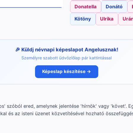
Donatella
Donátó
Kötöny
Ulrika
Urán
Küldj névnapi képeslapot Angelusznak!
Személyre szabott üdvözlőlap pár kattintással
Képeslap készítése →
' szóból ered, amelynek jelentése 'hírnök' vagy 'követ'. Eg
kkal és az isteni üzenet közvetítésével hozható összefüggé