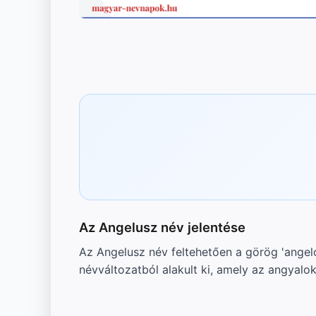
Az Angelusz név jelentése
Az Angelusz név feltehetően a görög 'angelos
névváltozatból alakult ki, amely az angyalo