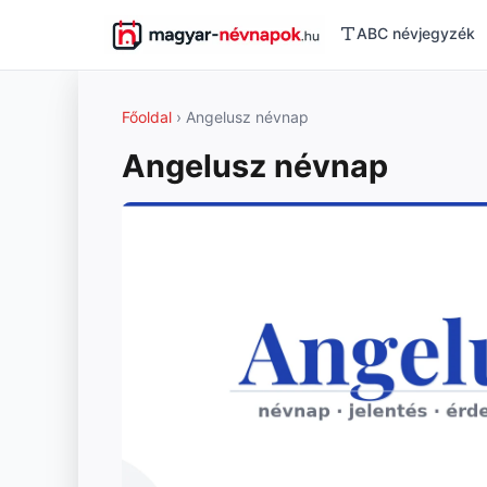
ABC névjegyzék
Főoldal
› Angelusz névnap
Angelusz névnap