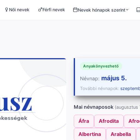
Női nevek
Férfi nevek
Nevek hónapok szerint
Anyakönyvezhető
május 5.
Névnap:
További névnapok:
szeptemb
Mai névnaposok
(augusztus 7
Áfra
Afrodita
Afro
Albertina
Arabella