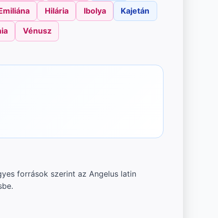
Emiliána
Hilária
Ibolya
Kajetán
ia
Vénusz
yes források szerint az Angelus latin
sbe.