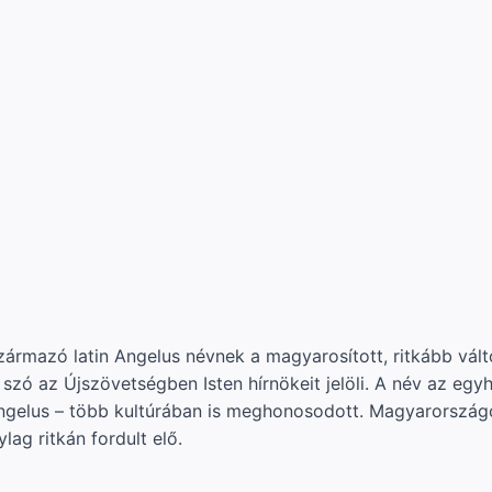
zármazó latin Angelus névnek a magyarosított, ritkább vá
 szó az Újszövetségben Isten hírnökeit jelöli. A név az egyh
ngelus – több kultúrában is meghonosodott. Magyarországo
ag ritkán fordult elő.