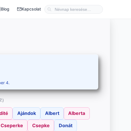
Blog
Kapcsolat
er 4.
.)
dité
Ajándok
Albert
Alberta
Cseperke
Csepke
Donát