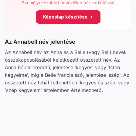
Személyre szabott üdvözlőlap pár kattintással
Képeslap készítése →
Az Annabell név jelentése
Az Annabell név az Anna és a Belle (vagy Bell) nevek
összekapcsolásából keletkezett összetett név. Az
Anna héber eredetű, jelentése 'kegyes' vagy 'Isten
kegyelme', míg a Belle francia szó, jelentése 'szép'. Az
összetett név tehát feltehetően 'kegyes és szép' vagy
'szép kegyelem' értelemben értelmezhető.