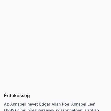
Érdekesség
Az Annabell nevet Edgar Allan Poe 'Annabel Lee'
(1849) című híres versének köszönhetően is sokan