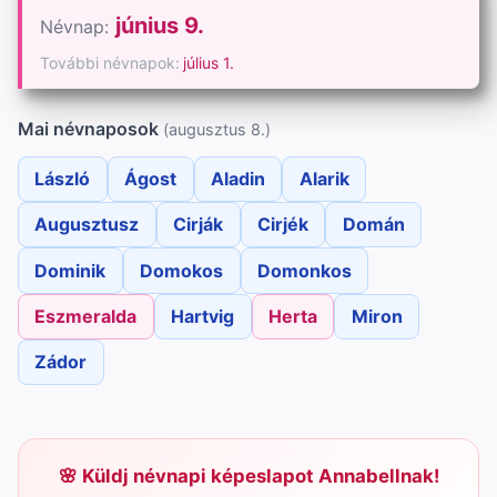
június 9.
Névnap:
További névnapok:
július 1.
Mai névnaposok
(augusztus 8.)
László
Ágost
Aladin
Alarik
Augusztusz
Cirják
Cirjék
Domán
Dominik
Domokos
Domonkos
Eszmeralda
Hartvig
Herta
Miron
Zádor
Küldj névnapi képeslapot Annabellnak!