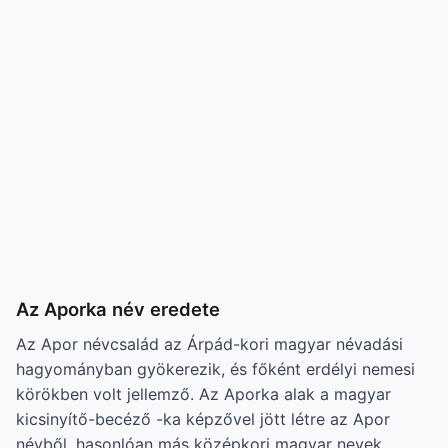
Az Aporka név eredete
Az Apor névcsalád az Árpád-kori magyar névadási
hagyományban gyökerezik, és főként erdélyi nemesi
körökben volt jellemző. Az Aporka alak a magyar
kicsinyítő-becéző -ka képzővel jött létre az Apor
névből, hasonlóan más középkori magyar nevek