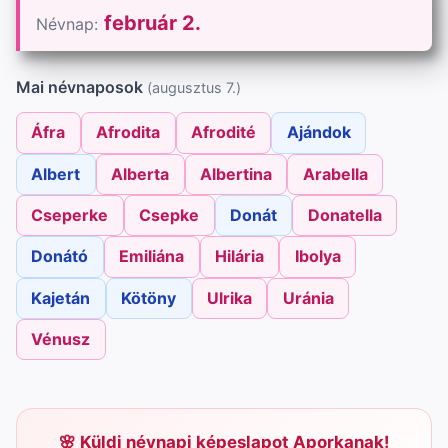
február 2.
Névnap:
Mai névnaposok
(augusztus 7.)
Áfra
Afrodita
Afrodité
Ajándok
Albert
Alberta
Albertina
Arabella
Cseperke
Csepke
Donát
Donatella
Donátó
Emiliána
Hilária
Ibolya
Kajetán
Kötöny
Ulrika
Uránia
Vénusz
Küldj névnapi képeslapot Aporkanak!