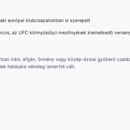
ki európai klubcsapatokban is szerepelt
cos, az UFC könnyűsúlyú mezőnyének kiemelkedő versen
ban iráni, afgán, örmény vagy közép-ázsiai gyökerű csalá
ek hatására némileg ismertté vált.