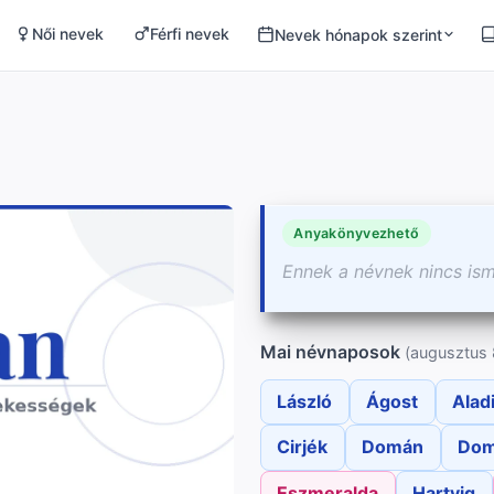
Női nevek
Férfi nevek
Nevek hónapok szerint
Anyakönyvezhető
Ennek a névnek nincs is
Mai névnaposok
(augusztus 
László
Ágost
Alad
Cirjék
Domán
Dom
Eszmeralda
Hartvig