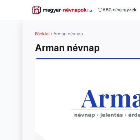
ABC névjegyzék
Főoldal
› Arman névnap
Arman névnap