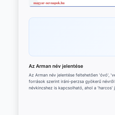
Az Arman név jelentése
Az Arman név jelentése feltehetően 'óvó', '
források szerint iráni-perzsa gyökerű névrő
névkincshez is kapcsolható, ahol a 'harcos' j