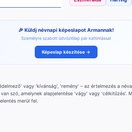
Küldj névnapi képeslapot Armannak!
Személyre szabott üdvözlőlap pár kattintással
Képeslap készítése →
védelmező' vagy 'kívánság', 'remény' – az értelmezés a név
l van szó, amelynek alapjelentése 'vágy' vagy 'célkitűzés'.
elentés merül fel.