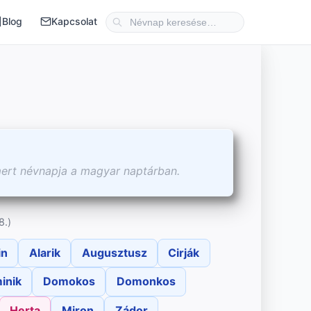
Blog
Kapcsolat
mert névnapja a magyar naptárban.
8.)
in
Alarik
Augusztusz
Cirják
inik
Domokos
Domonkos
Herta
Miron
Zádor