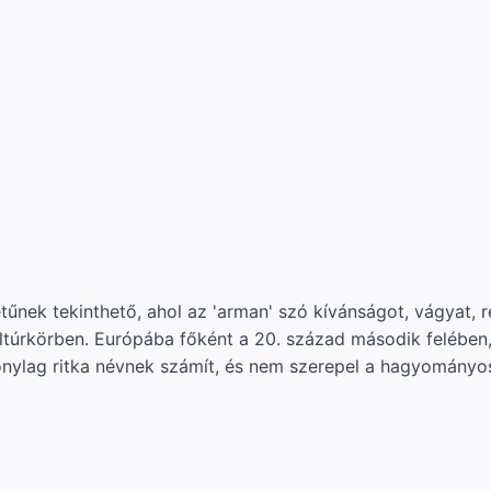
nek tekinthető, ahol az 'arman' szó kívánságot, vágyat, re
ltúrkörben. Európába főként a 20. század második felében, 
zonylag ritka névnek számít, és nem szerepel a hagyomány