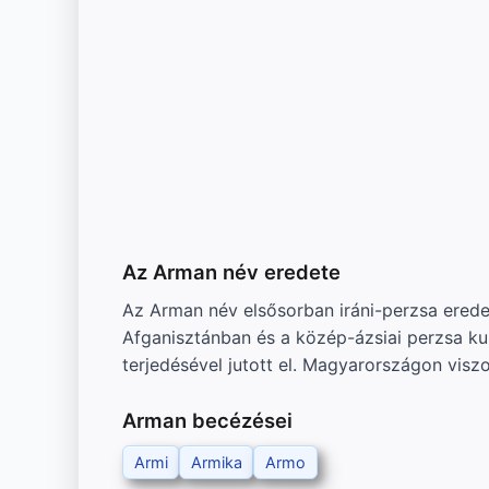
Az Arman név eredete
Az Arman név elsősorban iráni-perzsa eredetű
Afganisztánban és a közép-ázsiai perzsa ku
terjedésével jutott el. Magyarországon vis
Arman becézései
Armi
Armika
Armo