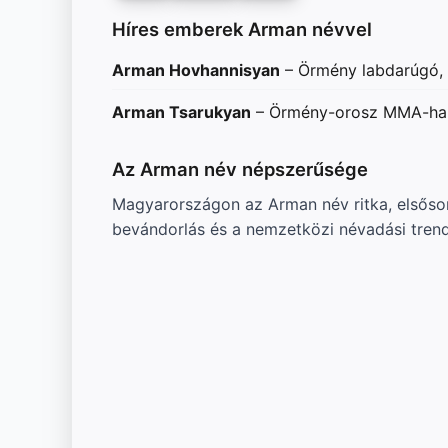
Híres emberek Arman névvel
Arman Hovhannisyan
– Örmény labdarúgó, a
Arman Tsarukyan
– Örmény-orosz MMA-har
Az Arman név népszerűsége
Magyarországon az Arman név ritka, elsősor
bevándorlás és a nemzetközi névadási trend