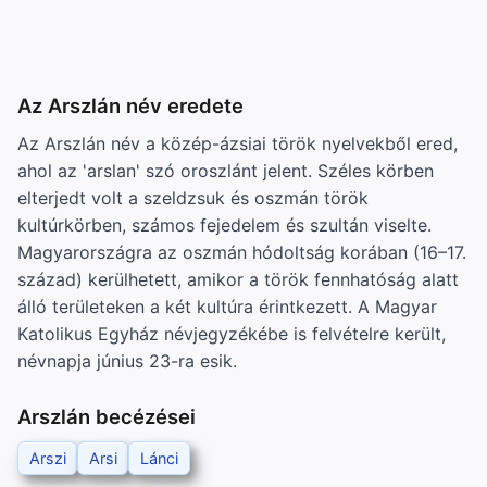
Az Arszlán név eredete
Az Arszlán név a közép-ázsiai török nyelvekből ered,
ahol az 'arslan' szó oroszlánt jelent. Széles körben
elterjedt volt a szeldzsuk és oszmán török
kultúrkörben, számos fejedelem és szultán viselte.
Magyarországra az oszmán hódoltság korában (16–17.
század) kerülhetett, amikor a török fennhatóság alatt
álló területeken a két kultúra érintkezett. A Magyar
Katolikus Egyház névjegyzékébe is felvételre került,
névnapja június 23-ra esik.
Arszlán becézései
Arszi
Arsi
Lánci