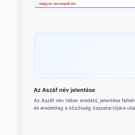
Az Aszáf név jelentése
Az Aszáf név héber eredetű, jelentése feltehe
és eredetileg a közösség összetartójára utal