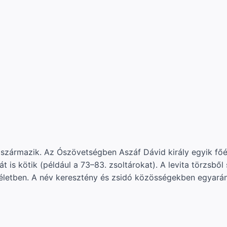
zármazik. Az Ószövetségben Aszáf Dávid király egyik főén
 is kötik (például a 73–83. zsoltárokat). A levita törzsbő
i életben. A név keresztény és zsidó közösségekben egyará