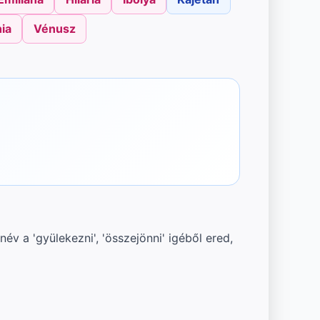
ia
Vénusz
év a 'gyülekezni', 'összejönni' igéből ered,