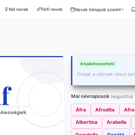
Női nevek
Férfi nevek
Nevek hónapok szerint
Anyakönyvezhető
Ennek a névnek nincs is
Mai névnaposok
(augusztus 7
Áfra
Afrodita
Afro
Albertina
Arabella
Donatella
Donátó