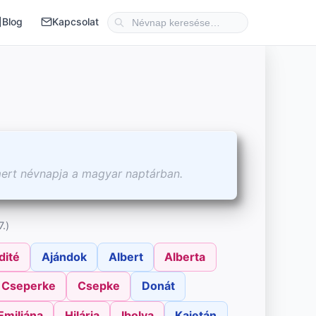
Blog
Kapcsolat
mert névnapja a magyar naptárban.
.)
dité
Ajándok
Albert
Alberta
Cseperke
Csepke
Donát
Emiliána
Hilária
Ibolya
Kajetán