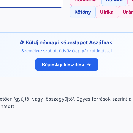
Kötöny
Ulrika
Urán
Küldj névnapi képeslapot Aszáfnak!
Személyre szabott üdvözlőlap pár kattintással
Képeslap készítése →
tően 'gyűjtő' vagy 'összegyűjtő'. Egyes források szerint a n
hatott.