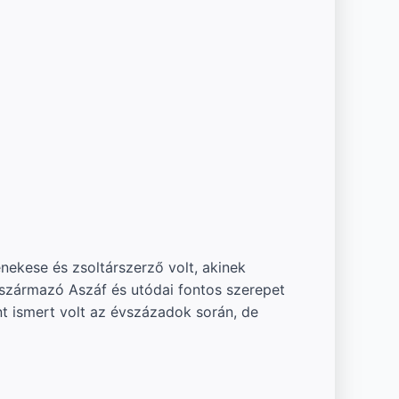
ekese és zsoltárszerző volt, akinek
l származó Aszáf és utódai fontos szerepet
nt ismert volt az évszázadok során, de