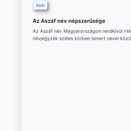
Aszi
Az Aszáf név népszerűsége
Az Aszáf név Magyarországon rendkívül ritk
névjegyzék széles körben ismert nevei közö