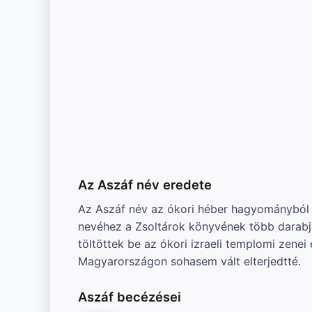
Az Aszáf név eredete
Az Aszáf név az ókori héber hagyományból s
nevéhez a Zsoltárok könyvének több darabját
töltöttek be az ókori izraeli templomi zene
Magyarországon sohasem vált elterjedtté.
Aszáf becézései