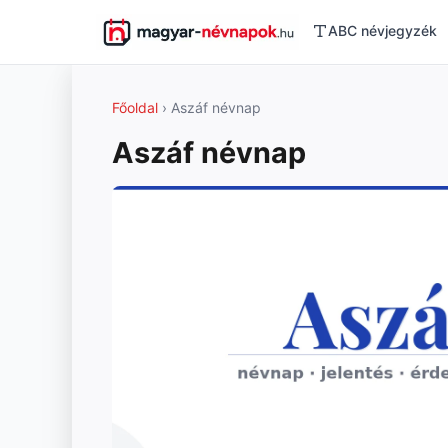
ABC névjegyzék
Főoldal
› Aszáf névnap
Aszáf névnap