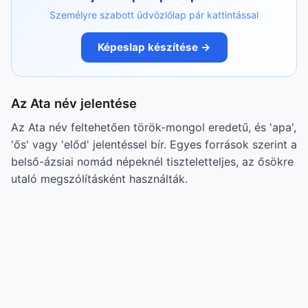
Személyre szabott üdvözlőlap pár kattintással
Képeslap készítése →
Az Ata név jelentése
Az Ata név feltehetően török-mongol eredetű, és 'apa',
'ős' vagy 'előd' jelentéssel bír. Egyes források szerint a
belső-ázsiai nomád népeknél tiszteletteljes, az ősökre
utaló megszólításként használták.