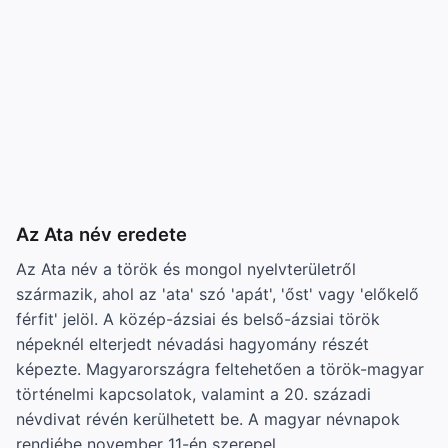
Az Ata név eredete
Az Ata név a török és mongol nyelvterületről
származik, ahol az 'ata' szó 'apát', 'őst' vagy 'előkelő
férfit' jelöl. A közép-ázsiai és belső-ázsiai török
népeknél elterjedt névadási hagyomány részét
képezte. Magyarországra feltehetően a török-magyar
történelmi kapcsolatok, valamint a 20. századi
névdivat révén kerülhetett be. A magyar névnapok
rendjébe november 11-én szerepel.