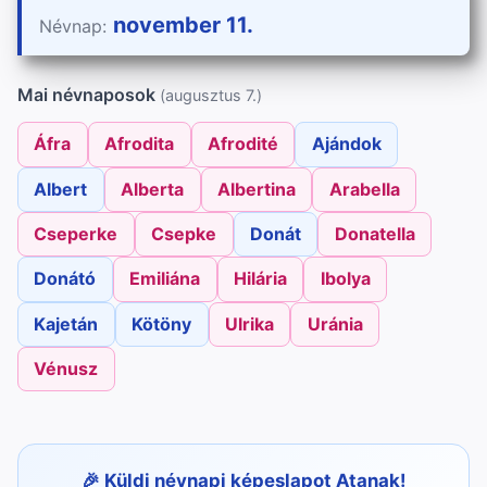
november 11.
Névnap:
Mai névnaposok
(augusztus 7.)
Áfra
Afrodita
Afrodité
Ajándok
Albert
Alberta
Albertina
Arabella
Cseperke
Csepke
Donát
Donatella
Donátó
Emiliána
Hilária
Ibolya
Kajetán
Kötöny
Ulrika
Uránia
Vénusz
Küldj névnapi képeslapot Atanak!