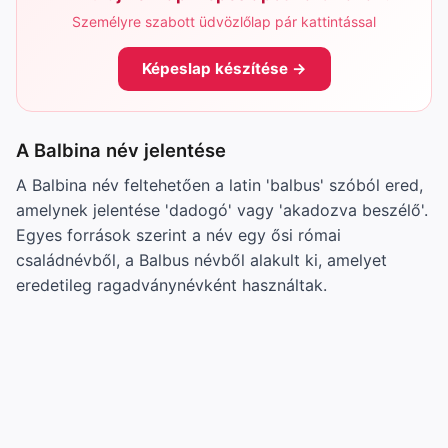
Személyre szabott üdvözlőlap pár kattintással
Képeslap készítése →
A Balbina név jelentése
A Balbina név feltehetően a latin 'balbus' szóból ered,
amelynek jelentése 'dadogó' vagy 'akadozva beszélő'.
Egyes források szerint a név egy ősi római
családnévből, a Balbus névből alakult ki, amelyet
eredetileg ragadványnévként használtak.