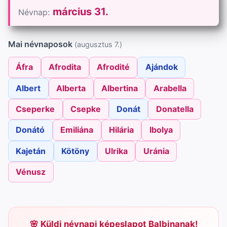
március 31.
Névnap:
Mai névnaposok
(augusztus 7.)
Áfra
Afrodita
Afrodité
Ajándok
Albert
Alberta
Albertina
Arabella
Cseperke
Csepke
Donát
Donatella
Donátó
Emiliána
Hilária
Ibolya
Kajetán
Kötöny
Ulrika
Uránia
Vénusz
Küldj névnapi képeslapot Balbinanak!