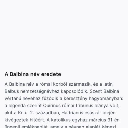
A Balbina név eredete
A Balbina név a római korból származik, és a latin
Balbus nemzetségnévhez kapcsolódik. Szent Balbina
vértanú nevéhez fűződik a keresztény hagyományban:
a legenda szerint Quirinus római tribunus leánya volt,
akit a Kr. u. 2. században, Hadrianus császár idején
kivégeztek hitéért. A katolikus egyház március 31-én
ünnepli emléknapját, amely a névnap alapját képezi.