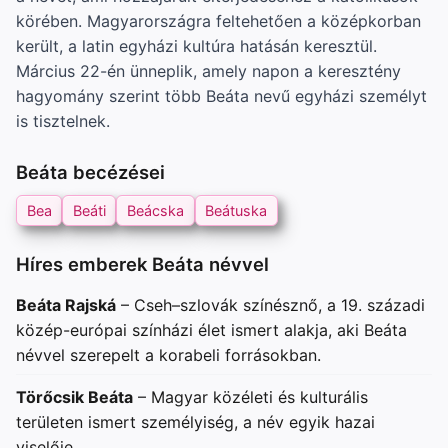
körében. Magyarországra feltehetően a középkorban
került, a latin egyházi kultúra hatásán keresztül.
Március 22-én ünneplik, amely napon a keresztény
hagyomány szerint több Beáta nevű egyházi személyt
is tisztelnek.
Beáta becézései
Bea
Beáti
Beácska
Beátuska
Híres emberek Beáta névvel
Beáta Rajská
– Cseh–szlovák színésznő, a 19. századi
közép-európai színházi élet ismert alakja, aki Beáta
névvel szerepelt a korabeli forrásokban.
Törőcsik Beáta
– Magyar közéleti és kulturális
területen ismert személyiség, a név egyik hazai
viselője.