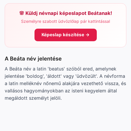
Küldj névnapi képeslapot Beátanak!
Személyre szabott üdvözlőlap pár kattintással
Képeslap készítése →
A Beáta név jelentése
A Beáta név a latin 'beatus' szóból ered, amelynek
jelentése 'boldog', 'áldott' vagy 'üdvözült'. A névforma
a latin melléknév nőnemű alakjára vezethető vissza, és
vallásos hagyományokban az isteni kegyelem által
megáldott személyt jelöli.