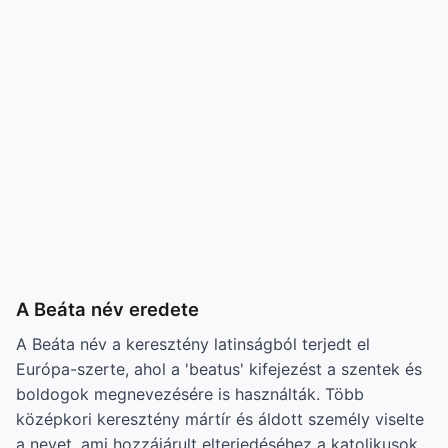
A Beáta név eredete
A Beáta név a keresztény latinságból terjedt el
Európa-szerte, ahol a 'beatus' kifejezést a szentek és
boldogok megnevezésére is használták. Több
középkori keresztény mártír és áldott személy viselte
a nevet, ami hozzájárult elterjedéséhez a katolikusok