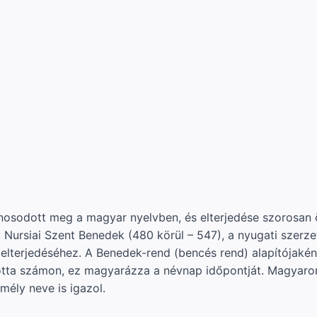
onosodott meg a magyar nyelvben, és elterjedése szorosan
rsiai Szent Benedek (480 körül – 547), a nyugati szerzet
elterjedéséhez. A Benedek-rend (bencés rend) alapítójaként
tta számon, ez magyarázza a névnap időpontját. Magyaro
mély neve is igazol.