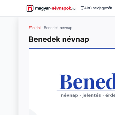
ABC névjegyzék
Főoldal
› Benedek névnap
Benedek névnap