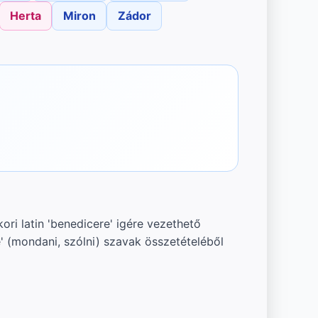
Herta
Miron
Zádor
ori latin 'benedicere' igére vezethető
re' (mondani, szólni) szavak összetételéből