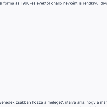
 forma az 1990-es évektől önálló névként is rendkívül di
enedek zsákban hozza a meleget', utalva arra, hogy a márc