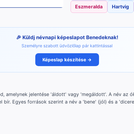
Eszmeralda
Hartvig
Küldj névnapi képeslapot Benedeknak!
Személyre szabott üdvözlőlap pár kattintással
Képeslap készítése →
, amelynek jelentése 'áldott' vagy 'megáldott'. A név az ók
el bír. Egyes források szerint a név a 'bene' (jól) és a 'dice