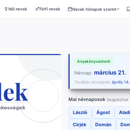
Női nevek
Férfi nevek
Nevek hónapok szerint
Anyakönyvezhető
március 21.
Névnap:
További névnapok:
április 14.
Mai névnaposok
(augusztus 
László
Ágost
Alad
Cirjék
Domán
Dom