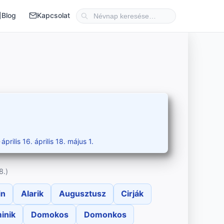
Blog
Kapcsolat
·
április 16.
·
április 18.
·
május 1.
8.)
in
Alarik
Augusztusz
Cirják
inik
Domokos
Domonkos