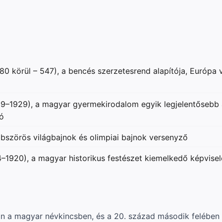
(480 körül – 547), a bencés szerzetesrend alapítója, Európ
59–1929), a magyar gyermekirodalom egyik legjelentősebb 
ó
bszörös világbajnok és olimpiai bajnok versenyző
1920), a magyar historikus festészet kiemelkedő képvise
n a magyar névkincsben, és a 20. század második felében 