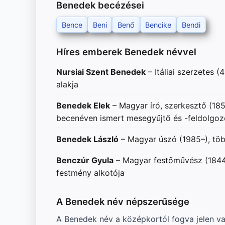
Benedek becézései
Bence
Beni
Benő
Bencike
Bendi
Híres emberek Benedek névvel
Nursiai Szent Benedek
– Itáliai szerzetes 
alakja
Benedek Elek
– Magyar író, szerkesztő (18
becenéven ismert mesegyűjtő és -feldolgoz
Benedek László
– Magyar úszó (1985–), töb
Benczúr Gyula
– Magyar festőművész (1844–
festmény alkotója
A Benedek név népszerűsége
A Benedek név a középkortól fogva jelen va