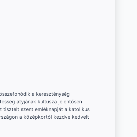
 összefonódik a kereszténység
esség atyjának kultusza jelentősen
 tisztelt szent emléknapját a katolikus
rszágon a középkortól kezdve kedvelt