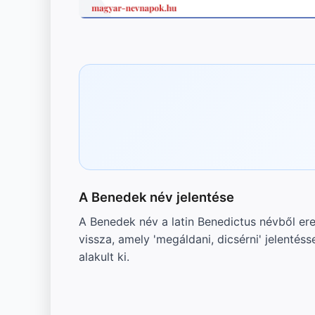
A Benedek név jelentése
A Benedek név a latin Benedictus névből ered
vissza, amely 'megáldani, dicsérni' jelentéss
alakult ki.