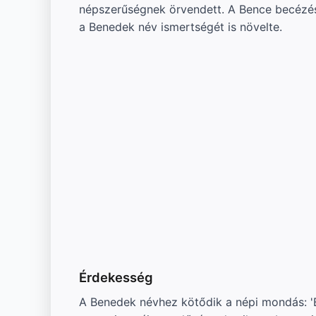
népszerűségnek örvendett. A Bence becézési
a Benedek név ismertségét is növelte.
Érdekesség
A Benedek névhez kötődik a népi mondás: 'B