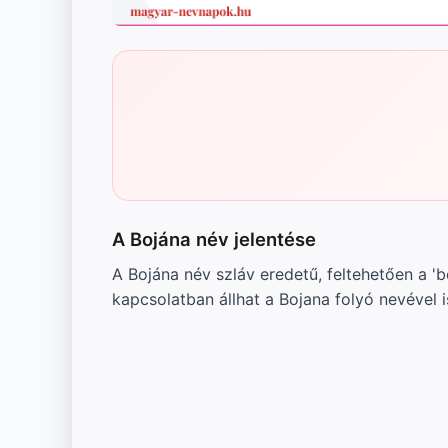
A Bojána név jelentése
A Bojána név szláv eredetű, feltehetően a 'b
kapcsolatban állhat a Bojana folyó nevével i