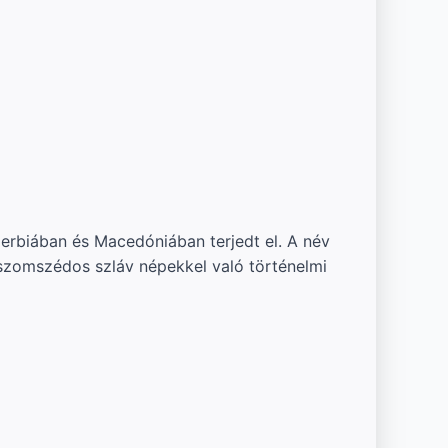
Szerbiában és Macedóniában terjedt el. A név
a szomszédos szláv népekkel való történelmi