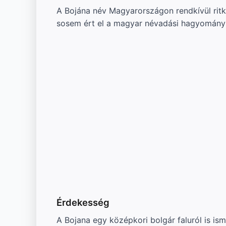
A Bojána név Magyarországon rendkívül ritka,
sosem ért el a magyar névadási hagyomány
Érdekesség
A Bojana egy középkori bolgár faluról is i