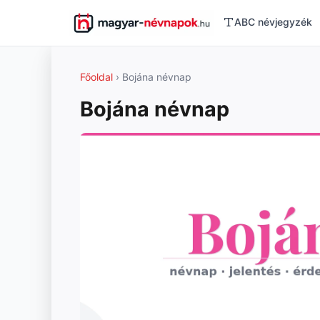
ABC névjegyzék
Főoldal
› Bojána névnap
Bojána névnap