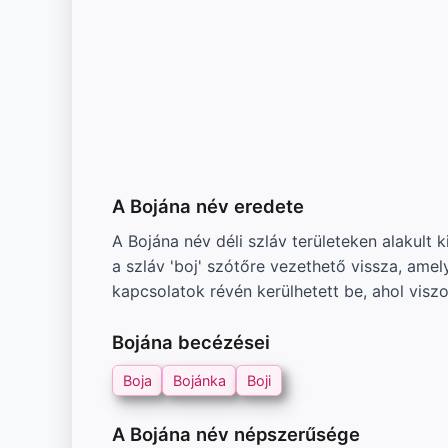
A Bojána név eredete
A Bojána név déli szláv területeken alakult 
a szláv 'boj' szótőre vezethető vissza, ame
kapcsolatok révén kerülhetett be, ahol viszo
Bojána becézései
Boja
Bojánka
Boji
A Bojána név népszerűsége