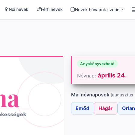
Női nevek
Férfi nevek
Nevek hónapok szerint
Anyakönyvezhető
április 24.
Névnap:
Mai névnaposok
(augusztus 
Emőd
Hágár
Orla