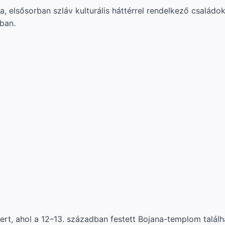
 elsősorban szláv kulturális háttérrel rendelkező családokb
ban.
smert, ahol a 12–13. században festett Bojana-templom tal