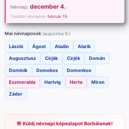
december 4.
Névnap:
További névnapok:
február 19.
Mai névnaposok
(augusztus 8.)
László
Ágost
Aladin
Alarik
Augusztusz
Cirják
Cirjék
Domán
Dominik
Domokos
Domonkos
Eszmeralda
Hartvig
Herta
Miron
Zádor
Küldj névnapi képeslapot Borbálanak!