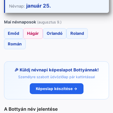
január 25.
Névnap:
Mai névnaposok
(augusztus 9.)
Emőd
Hágár
Orlandó
Roland
Román
Küldj névnapi képeslapot Bottyánnak!
Személyre szabott üdvözlőlap pár kattintással
Képeslap készítése →
A Bottyán név jelentése