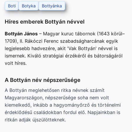
Boti
Botyka
Bottyánka
Híres emberek Bottyán névvel
Bottyán János
– Magyar kuruc tábornok (1643 körül–
1709), II. Rákóczi Ferenc szabadságharcának egyik
legjelesebb hadvezére, akit 'Vak Bottyán' névvel is
ismernek. Kiváló stratégiai érzékéről és bátorságáról
volt híres.
A Bottyán név népszerűsége
A Bottyán meglehetősen ritka névnek számít
Magyarországon, népszerűsége soha nem volt
kiemelkedő, inkább a hagyományőrző és történelmi
érdeklődésű családokban fordul elő. Napjainkban is
ritkán adják újszülötteknek.