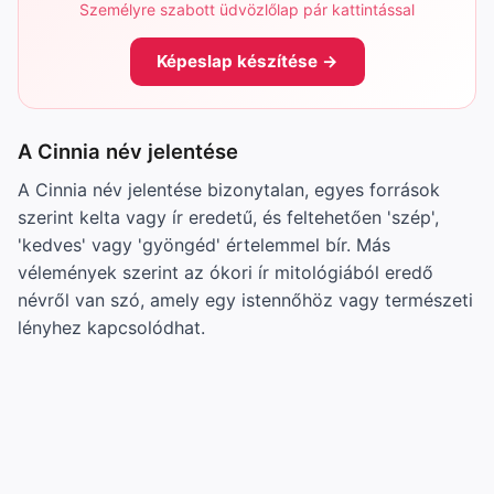
Személyre szabott üdvözlőlap pár kattintással
Képeslap készítése →
A Cinnia név jelentése
A Cinnia név jelentése bizonytalan, egyes források
szerint kelta vagy ír eredetű, és feltehetően 'szép',
'kedves' vagy 'gyöngéd' értelemmel bír. Más
vélemények szerint az ókori ír mitológiából eredő
névről van szó, amely egy istennőhöz vagy természeti
lényhez kapcsolódhat.