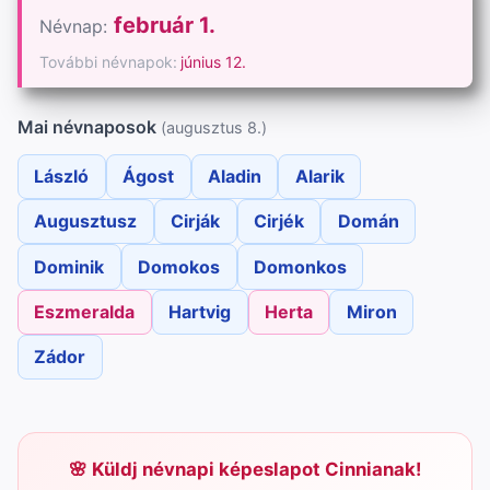
február 1.
Névnap:
További névnapok:
június 12.
Mai névnaposok
(augusztus 8.)
László
Ágost
Aladin
Alarik
Augusztusz
Cirják
Cirjék
Domán
Dominik
Domokos
Domonkos
Eszmeralda
Hartvig
Herta
Miron
Zádor
Küldj névnapi képeslapot Cinnianak!