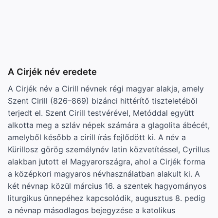
A Cirjék név eredete
A Cirjék név a Cirill névnek régi magyar alakja, amely
Szent Cirill (826–869) bizánci hittérítő tiszteletéből
terjedt el. Szent Cirill testvérével, Metóddal együtt
alkotta meg a szláv népek számára a glagolita ábécét,
amelyből később a cirill írás fejlődött ki. A név a
Kürillosz görög személynév latin közvetítéssel, Cyrillus
alakban jutott el Magyarországra, ahol a Cirjék forma
a középkori magyaros névhasználatban alakult ki. A
két névnap közül március 16. a szentek hagyományos
liturgikus ünnepéhez kapcsolódik, augusztus 8. pedig
a névnap másodlagos bejegyzése a katolikus