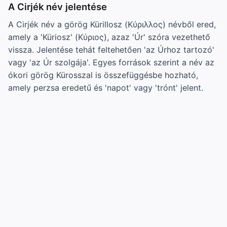
A Cirjék név jelentése
A Cirjék név a görög Kürillosz (Κύριλλος) névből ered,
amely a 'Küriosz' (Κύριος), azaz 'Úr' szóra vezethető
vissza. Jelentése tehát feltehetően 'az Úrhoz tartozó'
vagy 'az Úr szolgája'. Egyes források szerint a név az
ókori görög Kürosszal is összefüggésbe hozható,
amely perzsa eredetű és 'napot' vagy 'trónt' jelent.