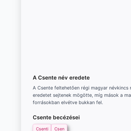
A Csente név eredete
A Csente feltehetően régi magyar névkincs 
eredetet sejtenek mögötte, míg mások a magy
forrásokban elvétve bukkan fel.
Csente becézései
Csenti
Csen