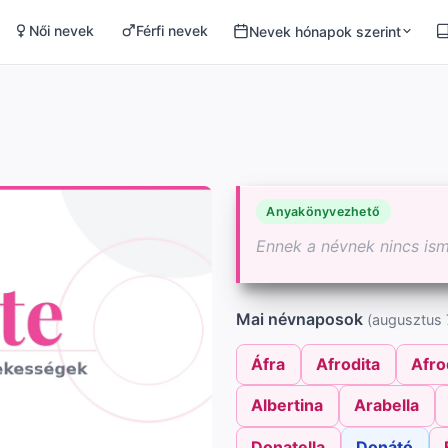
Női nevek
Férfi nevek
Nevek hónapok szerint
Anyakönyvezhető
Ennek a névnek nincs is
Mai névnaposok
(augusztus 7
Áfra
Afrodita
Afro
Albertina
Arabella
Donatella
Donátó