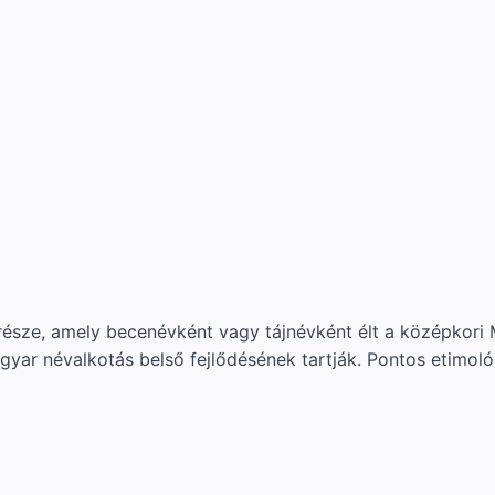
része, amely becenévként vagy tájnévként élt a középkori
ar névalkotás belső fejlődésének tartják. Pontos etimológiá