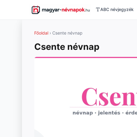
ABC névjegyzék
Főoldal
› Csente névnap
Csente névnap