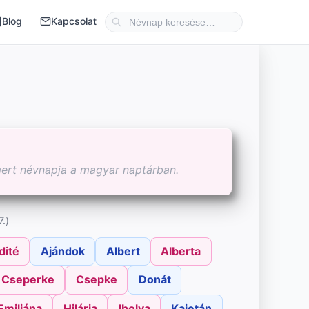
Blog
Kapcsolat
mert névnapja a magyar naptárban.
.)
dité
Ajándok
Albert
Alberta
Cseperke
Csepke
Donát
Emiliána
Hilária
Ibolya
Kajetán