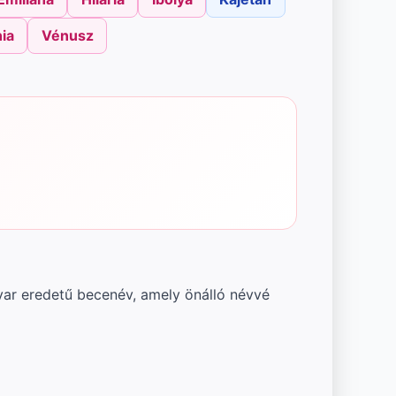
ia
Vénusz
gyar eredetű becenév, amely önálló névvé