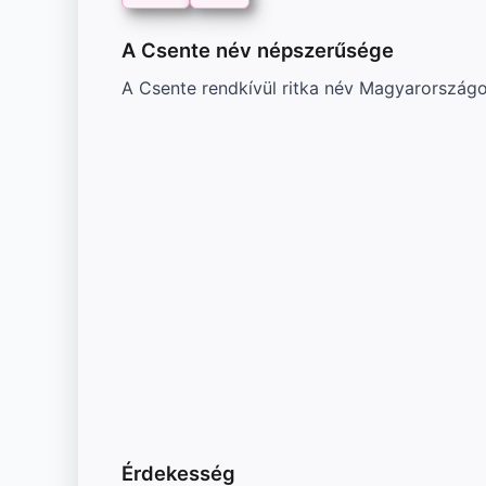
A Csente név népszerűsége
A Csente rendkívül ritka név Magyarországon
Érdekesség