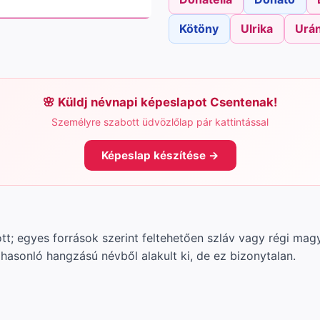
Kötöny
Ulrika
Urán
Küldj névnapi képeslapot Csentenak!
Személyre szabott üdvözlőlap pár kattintással
Képeslap készítése →
ott; egyes források szerint feltehetően szláv vagy régi ma
asonló hangzású névből alakult ki, de ez bizonytalan.