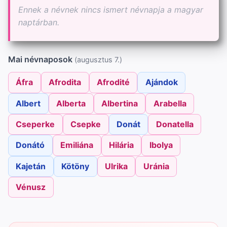
Ennek a névnek nincs ismert névnapja a magyar
naptárban.
Mai névnaposok
(augusztus 7.)
Áfra
Afrodita
Afrodité
Ajándok
Albert
Alberta
Albertina
Arabella
Cseperke
Csepke
Donát
Donatella
Donátó
Emiliána
Hilária
Ibolya
Kajetán
Kötöny
Ulrika
Uránia
Vénusz