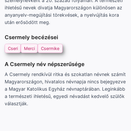
személynévként a 20. század folyamán. A természeti
ihletésű nevek divatja Magyarországon különösen az
anyanyelv-megújítási törekvések, a nyelvújítás kora
után erősödött meg.
Csermely becézései
Cseri
Merci
Csermike
A Csermely név népszerűsége
A Csermely rendkívül ritka és szokatlan névnek számít
Magyarországon, hivatalos névnapja nincs bejegyezve
a Magyar Katolikus Egyház névnaptárában. Leginkább
a természeti ihletésű, egyedi névadást kedvelő szülők
választják.