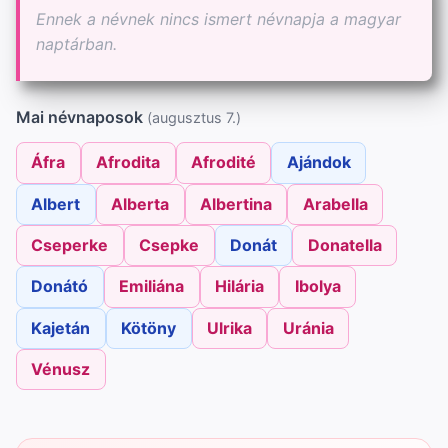
Ennek a névnek nincs ismert névnapja a magyar
naptárban.
Mai névnaposok
(augusztus 7.)
Áfra
Afrodita
Afrodité
Ajándok
Albert
Alberta
Albertina
Arabella
Cseperke
Csepke
Donát
Donatella
Donátó
Emiliána
Hilária
Ibolya
Kajetán
Kötöny
Ulrika
Uránia
Vénusz