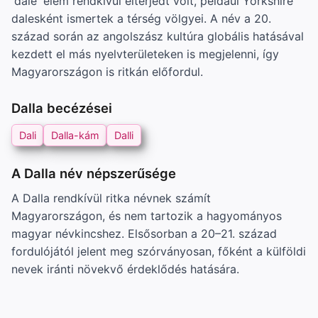
'dale' elem rendkívül elterjedt volt, például Yorkshire
dalesként ismertek a térség völgyei. A név a 20.
század során az angolszász kultúra globális hatásával
kezdett el más nyelvterületeken is megjelenni, így
Magyarországon is ritkán előfordul.
Dalla becézései
Dali
Dalla-kám
Dalli
A Dalla név népszerűsége
A Dalla rendkívül ritka névnek számít
Magyarországon, és nem tartozik a hagyományos
magyar névkincshez. Elsősorban a 20–21. század
fordulójától jelent meg szórványosan, főként a külföldi
nevek iránti növekvő érdeklődés hatására.