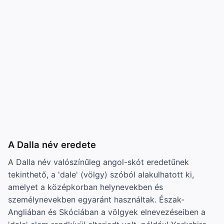
A Dalla név eredete
A Dalla név valószínűleg angol-skót eredetűnek
tekinthető, a 'dale' (völgy) szóból alakulhatott ki,
amelyet a középkorban helynevekben és
személynevekben egyaránt használtak. Észak-
Angliában és Skóciában a völgyek elnevezéseiben a