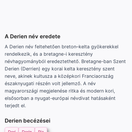
A Derien név eredete
A Derien név feltehetően breton–kelta gyökerekkel
rendelkezik, és a bretagne-i keresztény
névhagyományból eredeztethető. Bretagne-ban Szent
Derien (Derrien) egy korai kelta keresztény szent
neve, akinek kultusza a középkori Franciaország
északnyugati részén volt jellemző. A név
magyarországi megjelenése ritka és modern kori,
elsősorban a nyugat-európai névdivat hatásaként
terjedt el.
Derien becézései
Deri
Derin
Ria