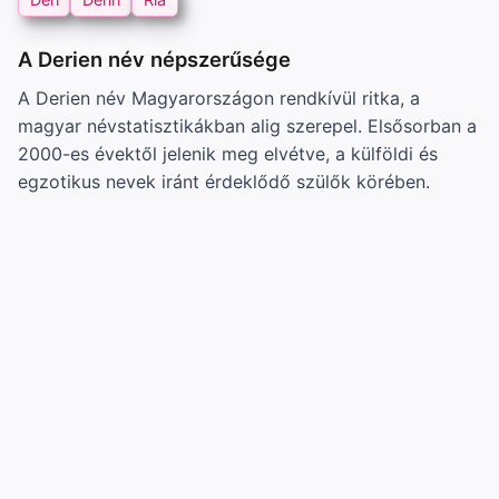
A Derien név népszerűsége
A Derien név Magyarországon rendkívül ritka, a
magyar névstatisztikákban alig szerepel. Elsősorban a
2000-es évektől jelenik meg elvétve, a külföldi és
egzotikus nevek iránt érdeklődő szülők körében.