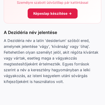
Személyre szabott üdvözlőlap pár kattintással
Képeslap készítése →
A Dezidéria név jelentése
A Dezidéria név a latin 'desiderium' szóból ered,
amelynek jelentése 'vágy', 'kívánság' vagy 'óhaj'.
Feltehetően olyan személyt jelöl, akit régóta kívántak
vagy vártak, esetleg maga a vágyakozás
megtestesítőjeként értelmezték. Egyes források
szerint a név a keresztény hagyományban a lelki
vágyakozás, az isteni kegyelem utáni sóvárgás
kifejezőjeként is használatos volt.