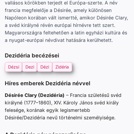
vallásos körökben terjedt el Európa-szerte. A név
francia megfelelője a Désirée, amely különösen
Napóleon korában vált ismertté, amikor Désirée Clary,
a svéd királyné révén európai hírnévre tett szert.
Magyarországra feltehetően a latin egyházi kultúra és
a nyugat-európai névdivat hatására kerülhetett.
Dezidéria becézései
Dézsi
Dezi
Dézi
Zidéria
Híres emberek Dezidéria névvel
Désirée Clary (Dezidéria)
– Francia születésű svéd
királyné (1777–1860), XIV. Károly János svéd király
felesége, korának egyik legismertebb
Désirée/Dezidéria nevű történelmi személyisége.