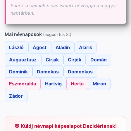
Ennek a névnek nincs ismert névnapja a magyar
naptárban.
Mai névnaposok
(augusztus 8.)
László
Ágost
Aladin
Alarik
Augusztusz
Cirják
Cirjék
Domán
Dominik
Domokos
Domonkos
Eszmeralda
Hartvig
Herta
Miron
Zádor
Küldj névnapi képeslapot Dezidérianak!