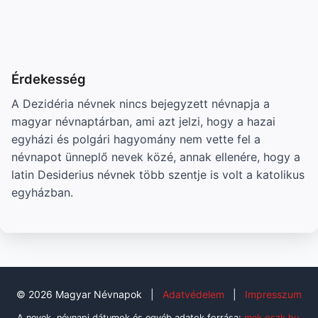
Érdekesség
A Dezidéria névnek nincs bejegyzett névnapja a
magyar névnaptárban, ami azt jelzi, hogy a hazai
egyházi és polgári hagyomány nem vette fel a
névnapot ünneplő nevek közé, annak ellenére, hogy a
latin Desiderius névnek több szentje is volt a katolikus
egyházban.
© 2026 Magyar Névnapok
|
Adatvédelem
|
Impresszum
A nevek, névnapi dátumok és egyéb adatok forrása:
mek.oszk.hu
,